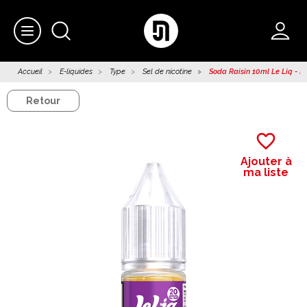
Accueil
E-liquides
Type
Sel de nicotine
Soda Raisin 10ml Le Liq - Lo
Retour
favorite_border
Ajouter à
ma liste