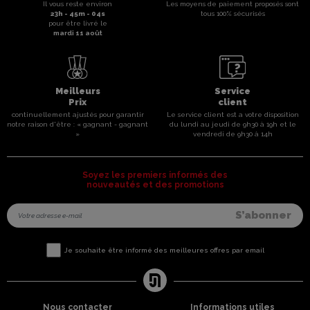
Il vous reste environ
Les moyens de paiement proposés sont
23
h -
45
m -
04
s
tous 100% sécurisés
pour être livré le
mardi 11 août
Meilleurs
Service
Prix
client
continuellement ajustés pour garantir
Le service client est a votre disposition
notre raison d'être : « gagnant - gagnant
du lundi au jeudi de 9h30 à 19h et le
»
vendredi de 9h30 à 14h
Soyez les premiers informés des
nouveautés et des promotions
Je souhaite être informé des meilleures offres par email
Nous contacter
Informations utiles