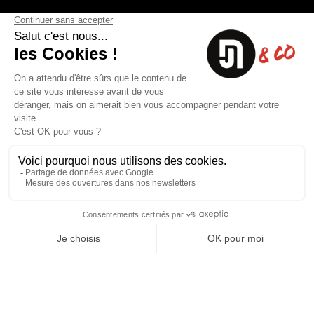
8 rue du capitaine Jean Croisa
Livraisons et Retours
13009 Marseille
Garantie satisfaction
+33 (0)4 91 07 41 16
Paiement sécurisé
Plan du site
Blog
Facebook
Instagram
Nos produits
A propos
Ventes Flash
Qui sommes nous
Meilleures ventes
Mentions légales
Nouveaux Produits
Conditions générales (CGV)
Liste des marques
Contactez-nous
Fiches de sécurité
Conception
Web-design