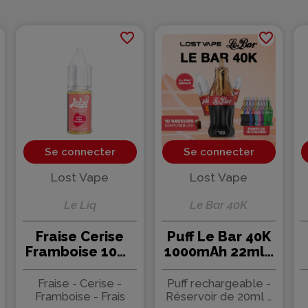
favorite_border
favorite_border
Se connecter
Se connecter
Lost Vape
Lost Vape
Le Liq
Le Bar 40K
Fraise Cerise
Puff Le Bar 40K
Framboise 10ml
1000mAh 22ml -
Le Liq - Lost
Lost Vape
Vape (10 pièces)
Fraise - Cerise -
Puff rechargeable -
Framboise - Frais
Réservoir de 20ml +