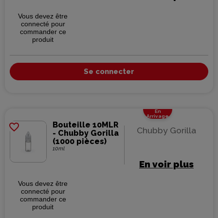
Vous devez être
connecté pour
commander ce
produit
Se connecter
En
Arrivage
Bouteille 10MLR
favorite_border
Chubby Gorilla
- Chubby Gorilla
(1000 pièces)
10ml
En voir plus
Vous devez être
connecté pour
commander ce
produit