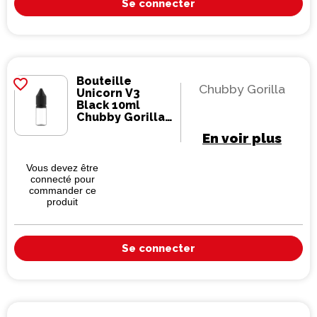
Se connecter
Bouteille
favorite_border
Chubby Gorilla
Unicorn V3
Black 10ml
Chubby Gorilla
(1000 pièces)
En voir plus
Vous devez être
connecté pour
commander ce
produit
Se connecter