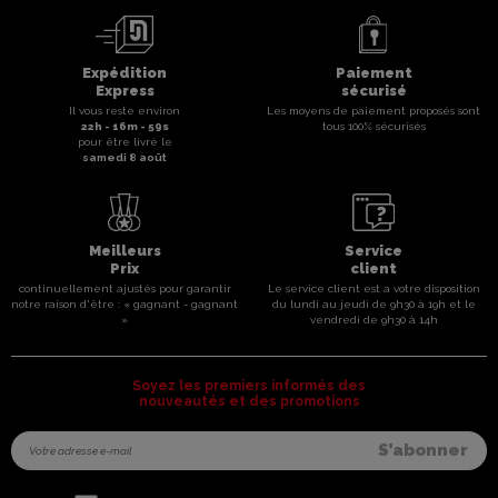
Expédition
Paiement
Express
sécurisé
Il vous reste environ
Les moyens de paiement proposés sont
22
h -
16
m -
59
s
tous 100% sécurisés
pour être livré le
samedi 8 août
Meilleurs
Service
Prix
client
continuellement ajustés pour garantir
Le service client est a votre disposition
notre raison d'être : « gagnant - gagnant
du lundi au jeudi de 9h30 à 19h et le
»
vendredi de 9h30 à 14h
Soyez les premiers informés des
nouveautés et des promotions