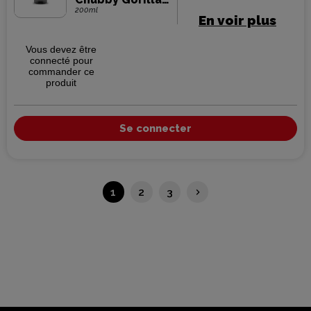
(300 pièces)
200ml
En voir plus
Vous devez être
connecté pour
commander ce
produit
Se connecter
Suivant
1
2
3
keyboard_arrow_right