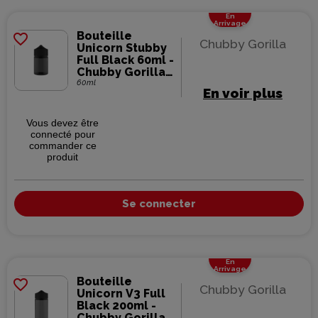
En
Arrivage
Bouteille
favorite_border
Chubby Gorilla
Unicorn Stubby
Full Black 60ml -
Chubby Gorilla
(500 pièces)
60ml
En voir plus
Vous devez être
connecté pour
commander ce
produit
Se connecter
En
Arrivage
Bouteille
favorite_border
Chubby Gorilla
Unicorn V3 Full
Black 200ml -
Chubby Gorilla