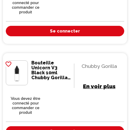
connecté pour
commander ce
produit
Se connecter
Bouteille
favorite_border
Chubby Gorilla
Unicorn V3
Black 10ml
Chubby Gorilla
(2000 pièces)
En voir plus
Vous devez être
connecté pour
commander ce
produit