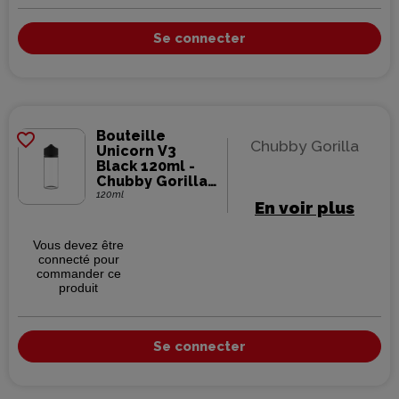
Se connecter
Bouteille
favorite_border
Chubby Gorilla
Unicorn V3
Black 120ml -
Chubby Gorilla
(400 pièces)
120ml
En voir plus
Vous devez être
connecté pour
commander ce
produit
Se connecter