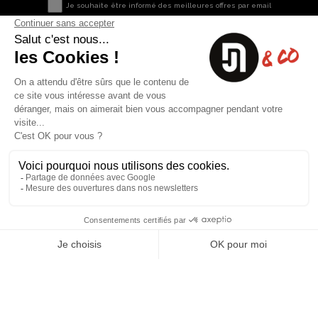
Je souhaite être informé des meilleures offres par email
Nous contacter
Informations utiles
8 rue du capitaine Jean Croisa
Livraisons et Retours
13009 Marseille
Garantie satisfaction
+33 (0)4 91 07 41 16
Paiement sécurisé
Plan du site
Blog
Facebook
Instagram
Nos produits
A propos
Ventes Flash
Qui sommes nous
Meilleures ventes
Mentions légales
Nouveaux Produits
Conditions générales (CGV)
Liste des marques
Contactez-nous
Fiches de sécurité
Conception
Web-design