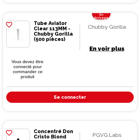
En
Arrivage
Tube Aviator
favorite_border
Chubby Gorilla
Clear 113MM -
Chubby Gorilla
(500 pièces)
En voir plus
Vous devez être
connecté pour
commander ce
produit
Se connecter
Concentré Don
favorite_border
PGVG Labs
Cristo Blond