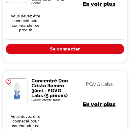
En voir plus
Biscuit
Vous devez être
connecté pour
commander ce
produit
Se connecter
Concentré Don
favorite_border
PGVG Labs
Cristo Romeo
30ml - PGVG
Labs (5 pièces)
Classic cubain boisé
En voir plus
Vous devez être
connecté pour
commander ce