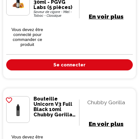
30ml - PGVG
Labs (5 pièces)
Saveur de cigare - Miel -
En voir plus
Tabac - Classique
Vous devez être
connecté pour
commander ce
produit
Se connecter
Bouteille
favorite_border
Chubby Gorilla
Unicorn V3 Full
Black 10ml
Chubby Gorilla
(2000 pièces)
En voir plus
Vous devez être