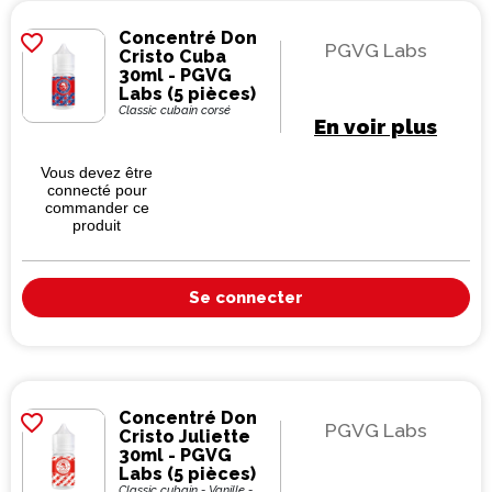
Concentré Don
favorite_border
PGVG Labs
Cristo Cuba
30ml - PGVG
Labs (5 pièces)
Classic cubain corsé
En voir plus
Vous devez être
connecté pour
commander ce
produit
Se connecter
Concentré Don
favorite_border
PGVG Labs
Cristo Juliette
30ml - PGVG
Labs (5 pièces)
Classic cubain - Vanille -