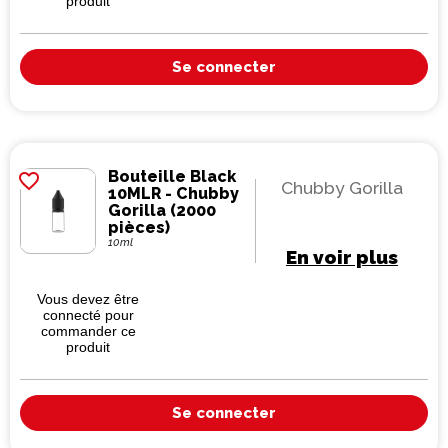
produit
Se connecter
Bouteille Black
favorite_border
Chubby Gorilla
10MLR - Chubby
Gorilla (2000
pièces)
10ml
En voir plus
Vous devez être
connecté pour
commander ce
produit
Se connecter