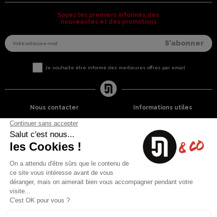
Soyez les premiers informés des
nouveautés et des promotions
Je souhaite être informé des meilleures offres par email
Nous contacter
Informations utiles
8 rue du capitaine Jean Croisa
Livraisons et Retours
13009 Marseille
Garantie satisfaction
+33 (0)4 91 07 41 16
Paiement sécurisé
Plan du site
Blog
Facebook
Instagram
Nos produits
A propos
Ventes Flash
Qui sommes nous
Meilleures ventes
Mentions légales
Nouveaux Produits
Conditions générales (CGV)