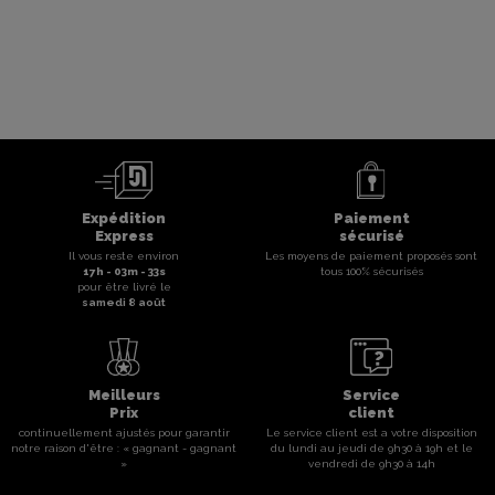
Expédition
Paiement
Express
sécurisé
Il vous reste environ
Les moyens de paiement proposés sont
17
h -
03
m -
33
s
tous 100% sécurisés
pour être livré le
samedi 8 août
Meilleurs
Service
Prix
client
continuellement ajustés pour garantir
Le service client est a votre disposition
notre raison d'être : « gagnant - gagnant
du lundi au jeudi de 9h30 à 19h et le
»
vendredi de 9h30 à 14h