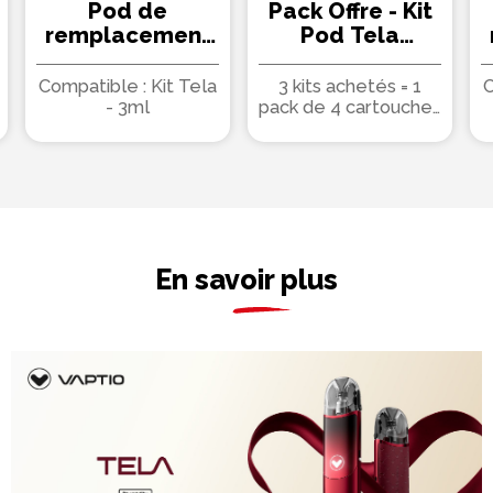
Pod de
Pack Offre - Kit
remplacement
Pod Tela
Nolik-T 3ml
1500mAh -
(0.6/0.8) -
Vaptio 3+1 pack
Compatible : Kit Tela
3 kits achetés = 1
C
Vaptio (pack de
de cartouches
- 3ml
pack de 4 cartouches
offert
4)
En savoir plus