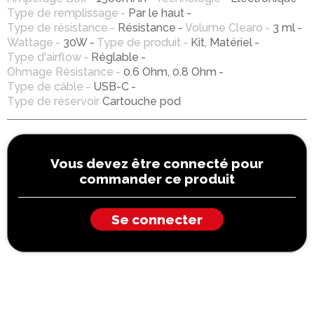
Type de remplissage
Par le haut
Type de résistance
Résistance
Volume Clearo
3 ml
Wattage
30W
Type de produit
Kit, Matériel
Type d'airflow
Réglable
Ohmage Résistance
0.6 Ohm, 0.8 Ohm
Type de câble
USB-C
Type de réservoir
Cartouche pod
Vous devez être connecté pour
commander ce produit
Se connecter