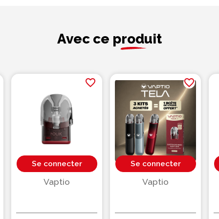
Avec ce produit
favorite_border
favorite_border
Se connecter
Se connecter
Vaptio
Vaptio