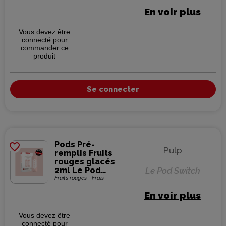
En voir plus
Vous devez être
connecté pour
commander ce
produit
Se connecter
Pods Pré-
favorite_border
Pulp
remplis Fruits
rouges glacés
2ml Le Pod
Le Pod Switch
Switch - Pulp
Fruits rouges - Frais
(pack de 2)
En voir plus
Vous devez être
connecté pour