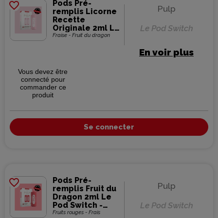
Pods Pré-
favorite_border
Pulp
remplis Licorne
Recette
Originale 2ml Le
Le Pod Switch
Pod Switch -
Fraise - Fruit du dragon
Pulp (pack de 2)
En voir plus
Vous devez être
connecté pour
commander ce
produit
Se connecter
Pods Pré-
favorite_border
Pulp
remplis Fruit du
Dragon 2ml Le
Pod Switch -
Le Pod Switch
Pulp (pack de 2)
Fruits rouges - Frais