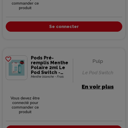
commander ce
produit
Se connecter
Pods Pré-
favorite_border
Pulp
remplis Menthe
Polaire 2ml Le
Pod Switch -
Le Pod Switch
Pulp (pack de 2)
Menthe blanche - Frais
En voir plus
Vous devez être
connecté pour
commander ce
produit