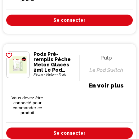
Se connecter
Pods Pré-
favorite_border
Pulp
remplis Pêche
Melon Glacés
2ml Le Pod
Le Pod Switch
Switch - Pulp
Pêche - Melon - Frais
(pack de 2)
En voir plus
Vous devez être
connecté pour
commander ce
produit
Se connecter