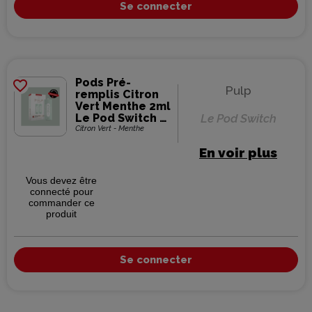
Se connecter
Pods Pré-
favorite_border
Pulp
remplis Citron
Vert Menthe 2ml
Le Pod Switch -
Le Pod Switch
Pulp (pack de 2)
Citron Vert - Menthe
En voir plus
Vous devez être
connecté pour
commander ce
produit
Se connecter