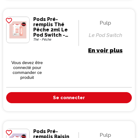
Pods Pré-
favorite_border
Pulp
remplis Thé
Pêche 2ml Le
Pod Switch -
Le Pod Switch
Pulp (pack de 2)
Thé - Pêche
En voir plus
Vous devez être
connecté pour
commander ce
produit
Se connecter
Pods Pré-
favorite_border
Pulp
remplis Raisin