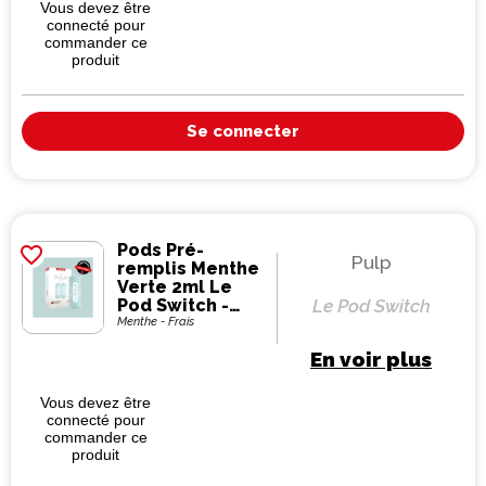
Vous devez être
connecté pour
commander ce
produit
Se connecter
Pods Pré-
favorite_border
Pulp
remplis Menthe
Verte 2ml Le
Pod Switch -
Le Pod Switch
Pulp (pack de 2)
Menthe - Frais
En voir plus
Vous devez être
connecté pour
commander ce
produit