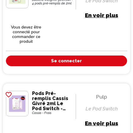
Le Pod Switch
4 pods pré-remplis de 2ml
En voir plus
Vous devez être
connecté pour
commander ce
produit
Se connecter
Pods Pré-
favorite_border
Pulp
remplis Cassis
Givré 2ml Le
Pod Switch -
Le Pod Switch
Pulp (pack de 2)
Cassis - Frais
En voir plus