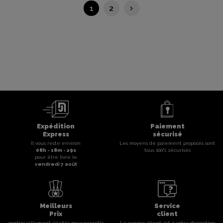
Suivant
1
2
keyboard_arrow_right
Expédition
Paiement
Express
sécurisé
Il vous reste environ
Les moyens de paiement proposés sont
08
h -
18
m -
29
s
tous 100% sécurisés
pour être livré le
vendredi 7 août
Meilleurs
Service
Prix
client
continuellement ajustés pour garantir
Le service client est a votre disposition