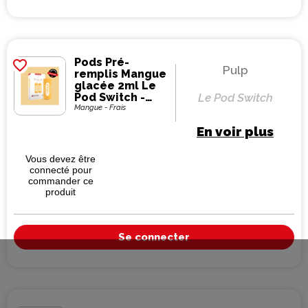
Pods Pré-
favorite_border
Pulp
remplis Mangue
glacée 2ml Le
Pod Switch -
Le Pod Switch
Pulp (pack de 2)
Mangue - Frais
En voir plus
Vous devez être
connecté pour
commander ce
produit
Se connecter