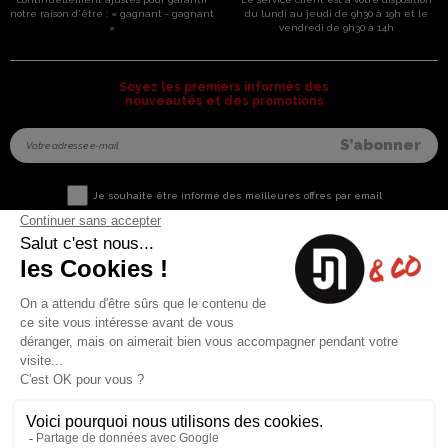
notre raison d'être : « gagnant - gagnant
du lundi au jeudi de 9h30 à 19h et le
»
vendredi de 9h30 à 14h
Soyez les premiers informés des
nouveautés et des promotions
Je souhaite être informé des meilleures offres par email
Nous contacter
Informations utiles
8 rue du capitaine Jean Croisa
Livraisons et Retours
13009 Marseille
Garantie satisfaction
+33 (0)4 91 07 41 16
Paiement sécurisé
Plan du site
Blog
Facebook
Instagram
Nos produits
A propos