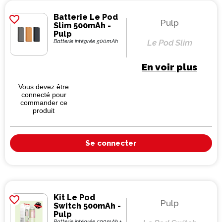
Batterie Le Pod
favorite_border
Pulp
Slim 500mAh -
Pulp
Le Pod Slim
Batterie intégrée 500mAh
En voir plus
Vous devez être
connecté pour
commander ce
produit
Se connecter
Kit Le Pod
favorite_border
Pulp
Switch 500mAh -
Pulp
Batterie intégrée 500mAh +