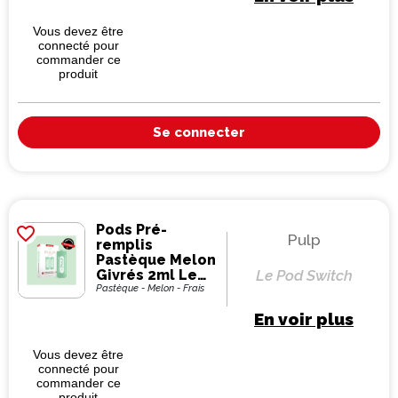
Vous devez être
connecté pour
commander ce
produit
Se connecter
Pods Pré-
favorite_border
Pulp
remplis
Pastèque Melon
Givrés 2ml Le
Le Pod Switch
Pod Switch -
Pastèque - Melon - Frais
Pulp (pack de 2)
En voir plus
Vous devez être
connecté pour
commander ce
produit