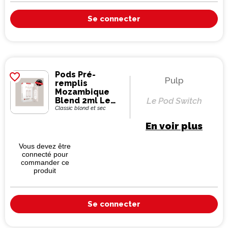
Se connecter
Pods Pré-
favorite_border
Pulp
remplis
Mozambique
Blend 2ml Le
Le Pod Switch
Pod Switch -
Classic blond et sec
Pulp (pack de 2)
En voir plus
Vous devez être
connecté pour
commander ce
produit
Se connecter