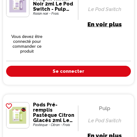
Noir 2ml Le Pod
Switch - Pulp
Le Pod Switch
(pack de 2)
Raisin noir - Frais
En voir plus
Vous devez être
connecté pour
commander ce
produit
Se connecter
Pods Pré-
favorite_border
Pulp
remplis
Pastèque Citron
Glacés 2ml Le
Le Pod Switch
Pod Switch -
Pastèque - Citron - Frais
Pulp (pack de 2)
En voir plus