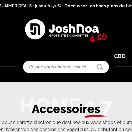
MMER DEALS : jusqu'à -70% • Découvrez les bons plans de l'ét
CBD
Accessoires
ur cigarette électronique destinée aux vape shops et buralist
ouvrir l’ensemble des besoins des vapoteurs, du débutant au