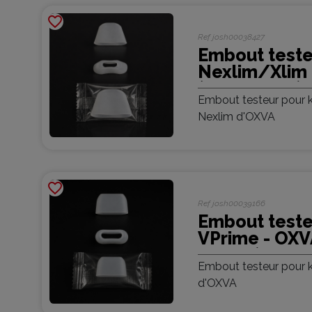
favorite_border
Ref
josh00038427
Embout teste
Nexlim/Xlim
(100 pièces)
Embout testeur pour k
Nexlim d'OXVA
favorite_border
Ref
josh00039166
Embout teste
VPrime - OXV
pièces)
Embout testeur pour k
d'OXVA