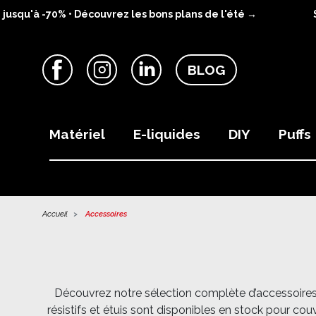
squ'à -70% • Découvrez les bons plans de l'été →
SU
BLOG
Facebook
Instagram
LinkedIn
Matériel
E-liquides
DIY
Puffs
Accueil
Accessoires
Découvrez notre sélection complète d’accessoires po
résistifs et étuis sont disponibles en stock pour c