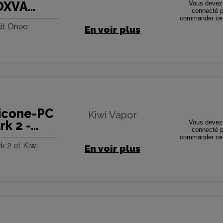
 OXVA
Vous devez 
connecté p
tités
commander ce 
kit Oneo
En voir plus
ilicone-PC
Kiwi Vapor
rk 2 -
Vous devez 
connecté p
ack de 2)
commander ce 
k 2 et Kiwi
En voir plus