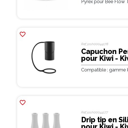
Pyrex pour Bee Flow 
favorite_border
Ref
josh00044178
Capuchon Pe
pour Kiwi - K
Compatible : gamme K
favorite_border
Ref
josh00044177
Drip tip en Si
pour Kiwi - K