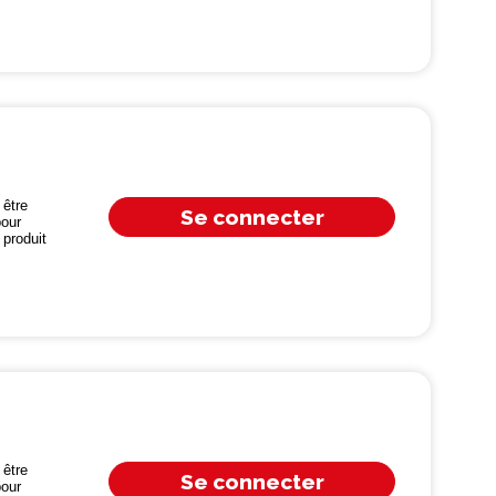
être
Se connecter
our
produit
être
Se connecter
our