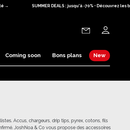
é →
SUMMER DEALS : jusqu'à -70% • Découvrez les bon
Coming soon
Bons plans
New
es. Accus, chargeurs, drip tips, pyrex, cotons, fils
 confirmé. JoshNoa & Co vous propose des accessoires