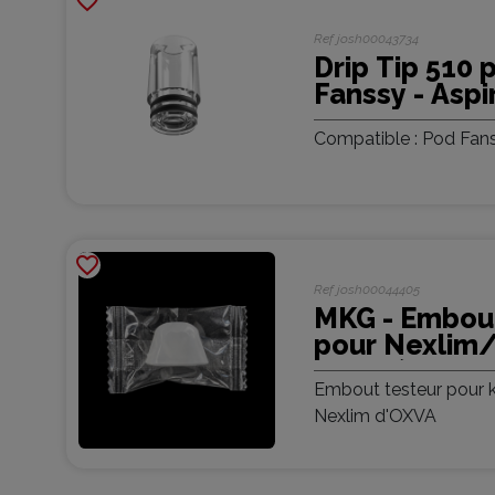
favorite_border
Ref
josh00043734
Drip Tip 510 
Fanssy - Aspi
Compatible : Pod Fans
favorite_border
Ref
josh00044405
MKG - Embout
pour Nexlim/
OXVA (10 piè
Embout testeur pour k
Nexlim d'OXVA