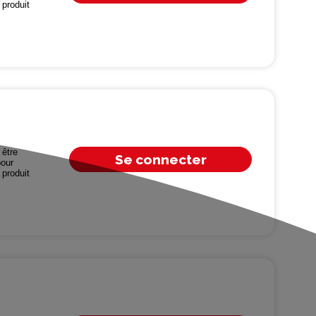
produit
être
Se connecter
our
produit