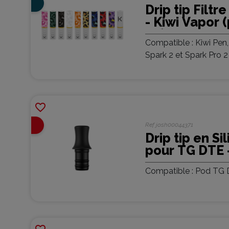
Drip tip Filtr
coloris
- Kiwi Vapor 
20)
Compatible : Kiwi Pen,
Spark 2 et Spark Pro 2
favorite_border
En
Ref
josh00044371
Arrivage
Drip tip en Si
pour TG DTE 
Compatible : Pod TG