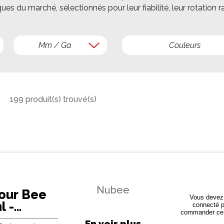
 du marché, sélectionnés pour leur fiabilité, leur rotation rap
Mm / Ga
Couleurs
199 produit(s) trouvé(s)
Nubee
our Bee
Vous devez 
l -
connecté p
commander ce 
En voir plus