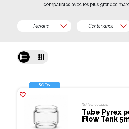
compatibles avec les plus grandes marques
Marque
Contenance
SOON
favorite_border
Ref
josh00044411
Tube Pyrex p
Flow Tank 5m
Nubee