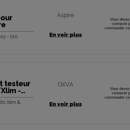
Aspire
pour
Vous devez 
re
connecté p
commander ce 
En voir plus
sy - 510
 testeur
OXVA
Xlim -
Vous devez 
connecté p
ces)
commander ce 
its Xlim &
En voir plus