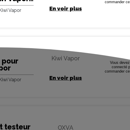
commander ce 
En voir plus
iwi Vapor
Kiwi Vapor
C pour
Vous devez 
apor
connecté p
commander ce 
En voir plus
iwi Vapor
 testeur
OXVA