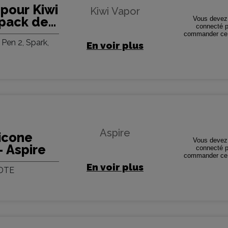
e pour Kiwi
Kiwi Vapor
(pack de
Vous devez 
connecté p
commander ce 
 Pen 2, Spark,
En voir plus
Aspire
licone
Vous devez 
- Aspire
connecté p
commander ce 
En voir plus
 DTE