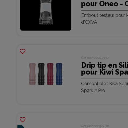
pour Oneo -
(sachet quan
Embout testeur pour 
aléatoires)
d'OXVA
favorite_border
Ref
josh00043530
Drip tip en S
pour Kiwi Spa
Kiwi Vapor (p
Compatible : Kiwi Spar
Spark 2 Pro
favorite_border
Ref
josh00030876
Nouveau