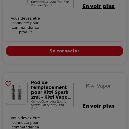
2)
Compatible : Kiwi Pen, Kiwi
En voir plus
2 et Kiwi Spark
Vous devez être
connecté pour
commander ce
produit
Se connecter
Pod de
favorite_border
Kiwi Vapor
remplacement
pour Kiwi Spark
2ml - Kiwi Vapor
(pack de 3)
Compatible : Kiwi Spark,
En voir plus
Spark 2 et Spark 2 Pro -
2ml
Vous devez être
connecté pour
commander ce