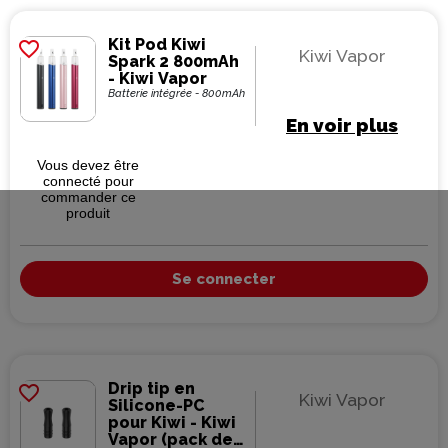
Kit Pod Kiwi
favorite_border
Kiwi Vapor
Spark 2 800mAh
- Kiwi Vapor
Batterie intégrée - 800mAh
En voir plus
Vous devez être
connecté pour
commander ce
produit
Se connecter
Drip tip en
favorite_border
Kiwi Vapor
Silicone-PC
pour Kiwi - Kiwi
Vapor (pack de