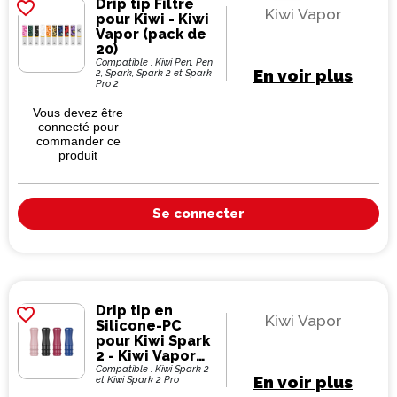
Drip tip Filtre
favorite_border
Kiwi Vapor
pour Kiwi - Kiwi
Vapor (pack de
20)
Compatible : Kiwi Pen, Pen
En voir plus
2, Spark, Spark 2 et Spark
Pro 2
Vous devez être
connecté pour
commander ce
produit
Se connecter
Drip tip en
favorite_border
Kiwi Vapor
Silicone-PC
pour Kiwi Spark
2 - Kiwi Vapor
(pack de 2)
Compatible : Kiwi Spark 2
En voir plus
et Kiwi Spark 2 Pro