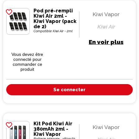
Pod pré-rempli
favorite_border
Kiwi Vapor
Kiwi Air 2ml -
Kiwi Vapor (pack
de 2)
Kiwi Air
Compatible Kiwi Air - 2ml
En voir plus
Vous devez être
connecté pour
commander ce
produit
Se connecter
Kit Pod Kiwi Air
favorite_border
Kiwi Vapor
380mAh 2ml -
Kiwi Vapor
Batterie intégrée : 380mAh