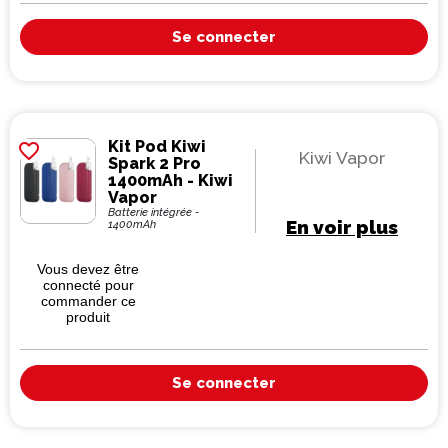
Se connecter
Kit Pod Kiwi
favorite_border
Kiwi Vapor
Spark 2 Pro
1400mAh - Kiwi
Vapor
Batterie intégrée -
En voir plus
1400mAh
Vous devez être
connecté pour
commander ce
produit
Se connecter