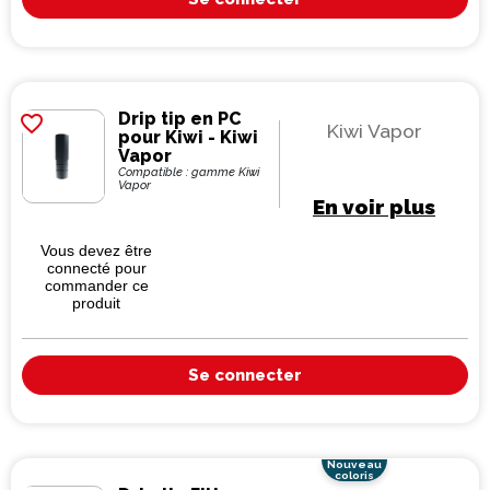
Drip tip en PC
favorite_border
Kiwi Vapor
pour Kiwi - Kiwi
Vapor
Compatible : gamme Kiwi
Vapor
En voir plus
Vous devez être
connecté pour
commander ce
produit
Se connecter
Nouveau
coloris