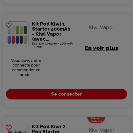
Kit Pod Kiwi 1
favorite_border
Kiwi Vapor
Starter 400mAh
- Kiwi Vapor
(avec
powerbank)
Batterie intégrée - 400mAh
En voir plus
- 1,7ml
Vous devez être
connecté pour
commander ce
produit
Se connecter
Prix en
baisse
Kit Pod Kiwi 2
favorite_border
Kiwi Vapor
Pen Starter