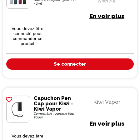
Kiwi Air
- 2ml
En voir plus
Vous devez être
connecté pour
commander ce
produit
Se connecter
Capuchon Pen
favorite_border
Kiwi Vapor
Cap pour Kiwi -
Kiwi Vapor
Compatible : gamme Kiwi
Vapor
En voir plus
Vous devez être