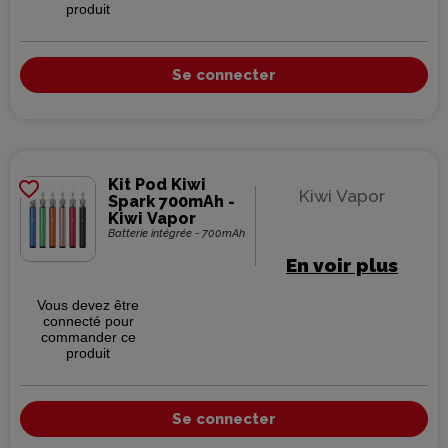
produit
Se connecter
Kit Pod Kiwi
favorite_border
Kiwi Vapor
Spark 700mAh -
Kiwi Vapor
Batterie intégrée - 700mAh
En voir plus
Vous devez être
connecté pour
commander ce
produit
Se connecter