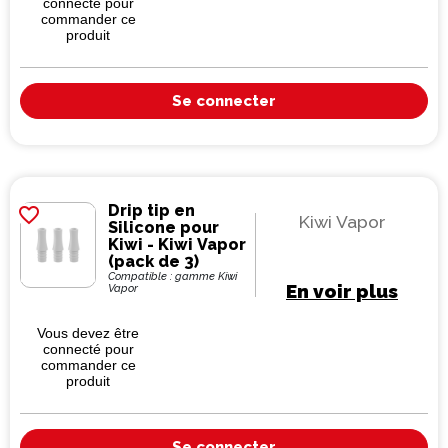
connecté pour
commander ce
produit
Se connecter
Drip tip en
favorite_border
Kiwi Vapor
Silicone pour
Kiwi - Kiwi Vapor
(pack de 3)
Compatible : gamme Kiwi
En voir plus
Vapor
Vous devez être
connecté pour
commander ce
produit
Se connecter