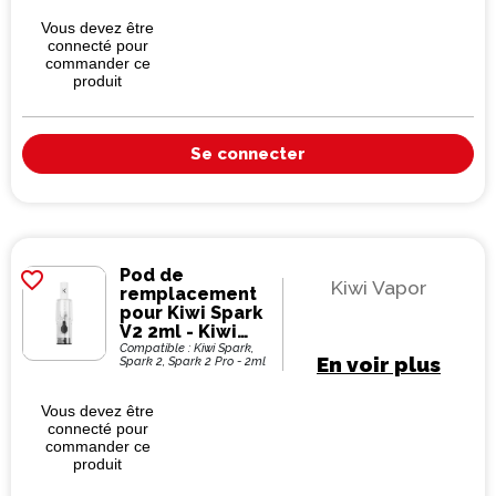
Vous devez être
connecté pour
commander ce
produit
Se connecter
Pod de
favorite_border
Kiwi Vapor
remplacement
pour Kiwi Spark
V2 2ml - Kiwi
Vapor (pack de
Compatible : Kiwi Spark,
En voir plus
Spark 2, Spark 2 Pro - 2ml
3)
Vous devez être
connecté pour
commander ce
produit