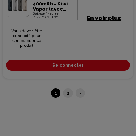
400mAh - Kiwi
Vapor (avec
powerbank
Batterie Intégrée
En voir plus
-1800mAh - 1,8ml
1800mAh)
Vous devez être
connecté pour
commander ce
produit
Se connecter
Suivant
1
2
keyboard_arrow_right