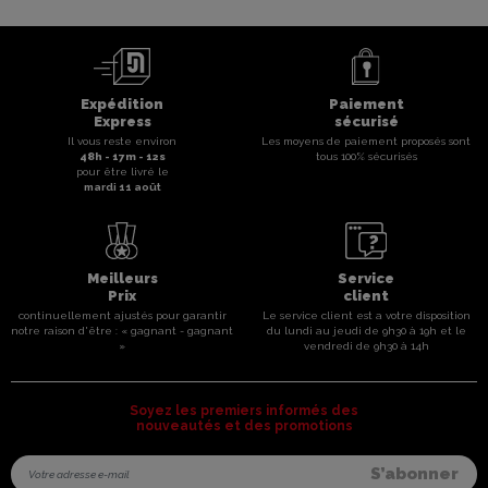
Expédition
Paiement
Express
sécurisé
Il vous reste environ
Les moyens de paiement proposés sont
48
h -
17
m -
11
s
tous 100% sécurisés
pour être livré le
mardi 11 août
Meilleurs
Service
Prix
client
continuellement ajustés pour garantir
Le service client est a votre disposition
notre raison d'être : « gagnant - gagnant
du lundi au jeudi de 9h30 à 19h et le
»
vendredi de 9h30 à 14h
Soyez les premiers informés des
nouveautés et des promotions