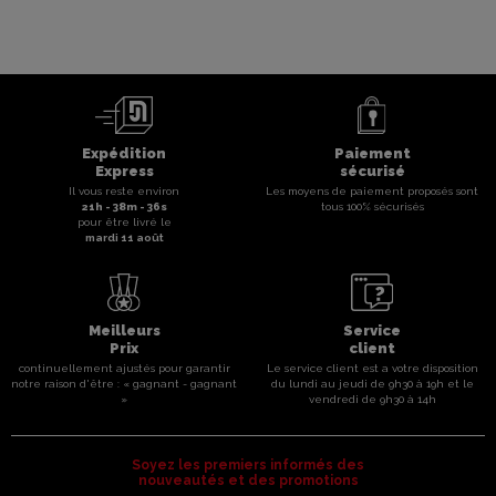
Expédition
Paiement
Express
sécurisé
Il vous reste environ
Les moyens de paiement proposés sont
21
h -
38
m -
35
s
tous 100% sécurisés
pour être livré le
mardi 11 août
Meilleurs
Service
Prix
client
continuellement ajustés pour garantir
Le service client est a votre disposition
notre raison d'être : « gagnant - gagnant
du lundi au jeudi de 9h30 à 19h et le
»
vendredi de 9h30 à 14h
Soyez les premiers informés des
nouveautés et des promotions