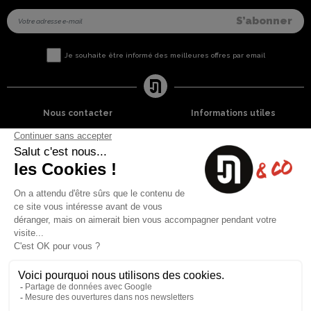
Je souhaite être informé des meilleures offres par email
Nous contacter
Informations utiles
8 rue du capitaine Jean Croisa
Livraisons et Retours
13009 Marseille
Garantie satisfaction
+33 (0)4 91 07 41 16
Paiement sécurisé
Plan du site
Blog
Facebook
Instagram
Nos produits
A propos
Ventes Flash
Qui sommes nous
Meilleures ventes
Mentions légales
Nouveaux Produits
Conditions générales (CGV)
Liste des marques
Contactez-nous
Fiches de sécurité