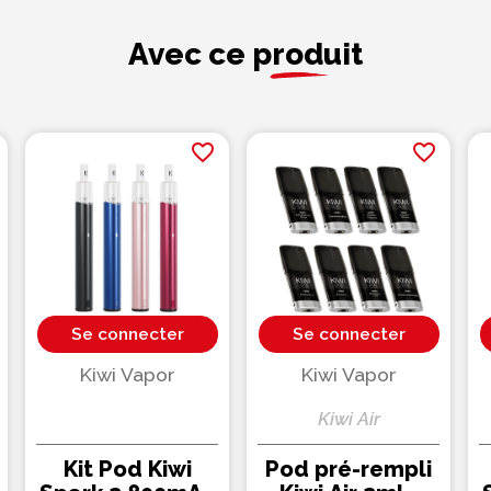
Avec ce produit
favorite_border
favorite_border
Se connecter
Se connecter
Kiwi Vapor
Kiwi Vapor
Kiwi Air
Kit Pod Kiwi
Pod pré-rempli