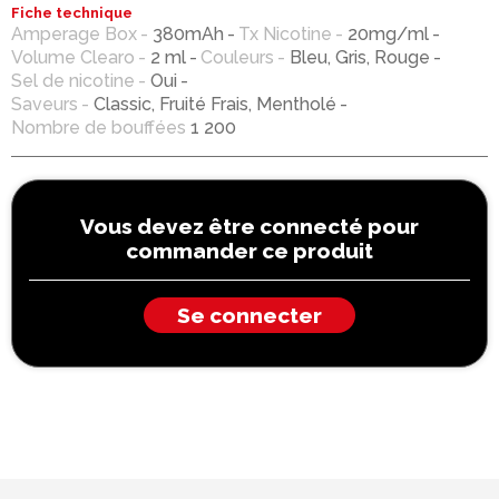
Fiche technique
Amperage Box
380mAh
Tx Nicotine
20mg/ml
Volume Clearo
2 ml
Couleurs
Bleu, Gris, Rouge
Sel de nicotine
Oui
Saveurs
Classic, Fruité Frais, Mentholé
Nombre de bouffées
1 200
Vous devez être connecté pour
commander ce produit
Se connecter