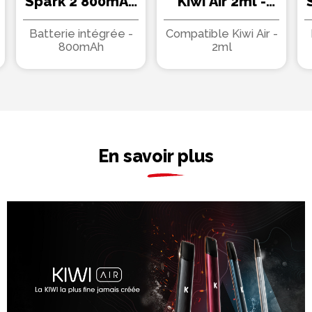
Spark 2 800mAh
Kiwi Air 2ml -
- Kiwi Vapor
Kiwi Vapor (pack
de 2)
Batterie intégrée -
Compatible Kiwi Air -
800mAh
2ml
En savoir plus