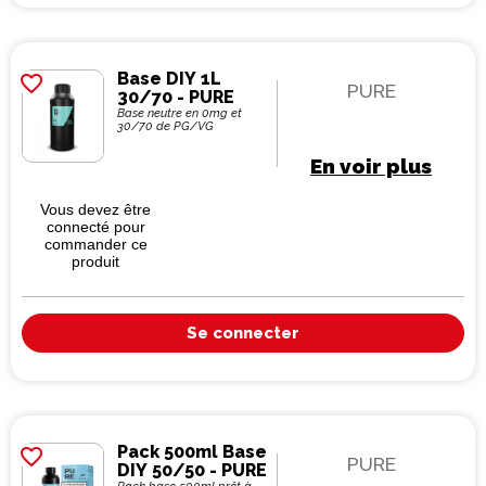
Base DIY 1L
favorite_border
PURE
30/70 - PURE
Base neutre en 0mg et
30/70 de PG/VG
En voir plus
Vous devez être
connecté pour
commander ce
produit
Se connecter
Pack 500ml Base
favorite_border
PURE
DIY 50/50 - PURE