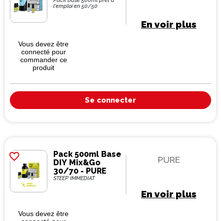
Pack base 500ml prêt à
l'emploi en 50/50
En voir plus
Vous devez être
connecté pour
commander ce
produit
Se connecter
Pack 500ml Base
favorite_border
PURE
DIY Mix&Go
30/70 - PURE
STEEP IMMÉDIAT
En voir plus
Vous devez être