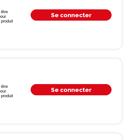
être
Se connecter
our
produit
être
Se connecter
our
produit