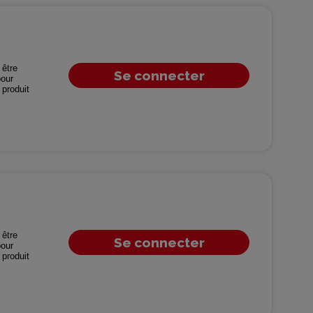
être
Se connecter
our
produit
être
Se connecter
our
produit