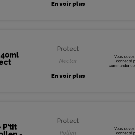
En voir plus
Protect
 40ml
Vous devez 
Nectar
ect
connecté p
commander ce 
En voir plus
Protect
P'tit
Vous devez 
Pollen
llen -
connecté p