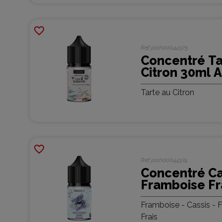
favorite_border
Ref
josh00044375
Concentré Ta
Citron 30ml 
Les 4 Saisons
Tarte au Citron
(5 pièces)
favorite_border
Ref
josh00044374
Concentré Ca
Framboise Fr
Bois Frais 30
Framboise - Cassis - F
Parrainage - 
Frais
pièces)