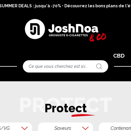
MMER DEALS : jusqu'à -70% • Découvrez les bons plans de l'ét
CBD
Protect
G/VG
Saveurs
Contenan