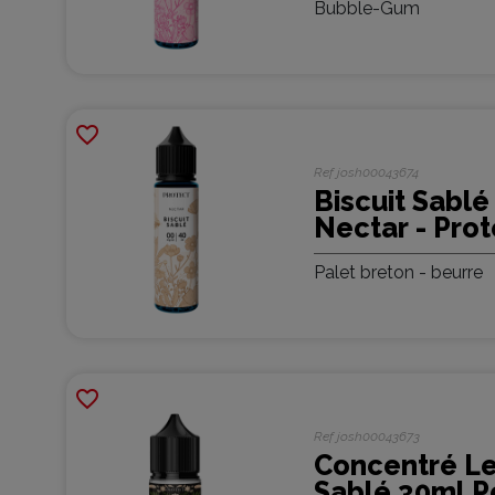
Bubble-Gum
favorite_border
Ref
josh00043674
Biscuit Sablé
Nectar - Prot
Palet breton - beurre
favorite_border
Ref
josh00043673
Concentré Le 
Sablé 30ml Po