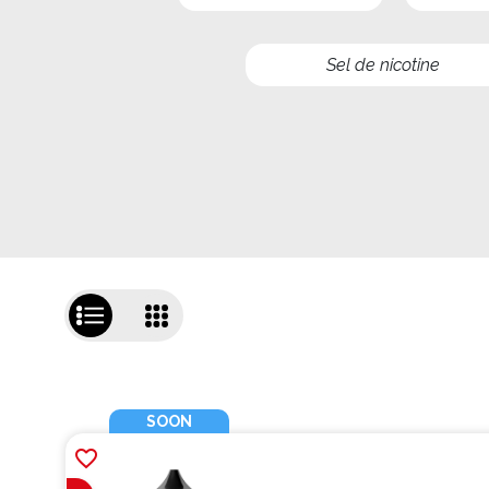
Sel de nicotine
SOON
favorite_border