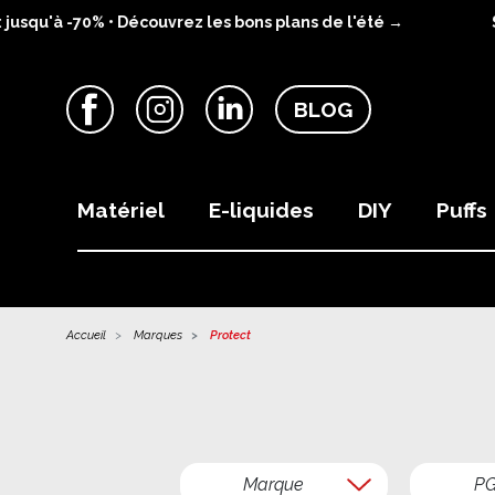
squ'à -70% • Découvrez les bons plans de l'été →
SU
BLOG
Facebook
Instagram
LinkedIn
Matériel
E-liquides
DIY
Puffs
Accueil
Marques
Protect
Marque
P