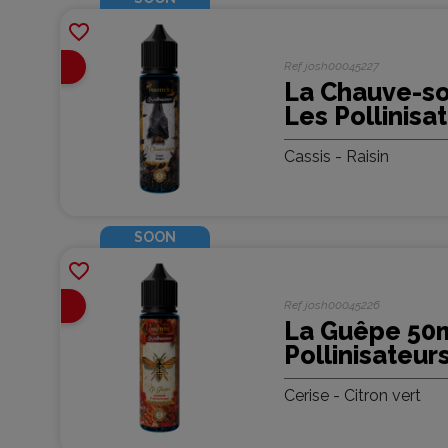
favorite_border
En
Ref
josh00045227
Arrivage
La Chauve-so
Les Pollinisat
Protect
Cassis - Raisin
SOON
favorite_border
En
Ref
josh00045226
Arrivage
La Guêpe 50
Pollinisateurs
Protect
Cerise - Citron vert