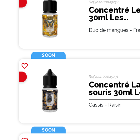
En
Ref
josh00045232
Arrivage
Concentré Le
30ml Les
Pollinisateurs
Duo de mangues - Fra
Protect (5 pi
SOON
favorite_border
En
Ref
josh00045231
Arrivage
Concentré L
souris 30ml 
Pollinisateurs
Cassis - Raisin
Protect (5 pi
SOON