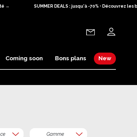
é →
SUMMER DEALS : jusqu'à -70% • Découvrez les bon
Coming soon
Bons plans
New
ce
Gamme