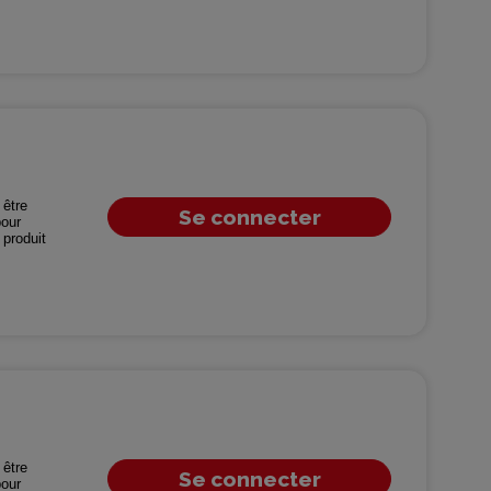
être
Se connecter
our
produit
être
Se connecter
our