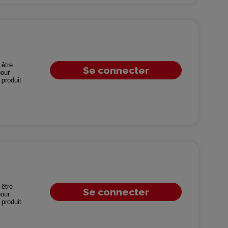
être
Se connecter
our
produit
être
Se connecter
our
produit