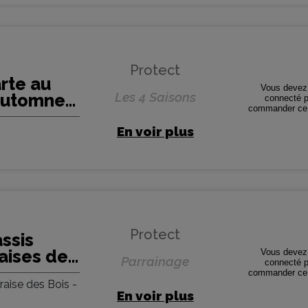
Protect
rte au
Vous devez 
Les 4 Saisons
Automne -
connecté p
commander ce 
 - Protect
En voir plus
Protect
ssis
aises des
Vous devez 
Parrainage
connecté p
ml
commander ce 
raise des Bois -
Protect (5
En voir plus