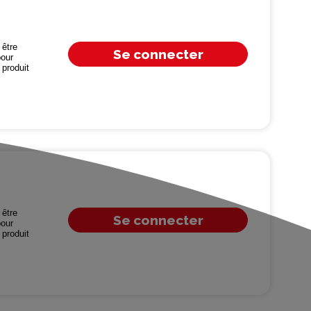
être
Se connecter
our
produit
être
Se connecter
our
produit