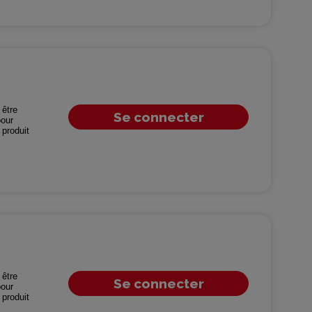
être
Se connecter
our
produit
être
Se connecter
our
produit