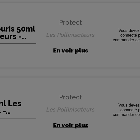
Protect
uris 50ml
Vous devez 
Les Pollinisateurs
eurs -
connecté p
commander ce 
En voir plus
Protect
ml Les
Vous devez 
Les Pollinisateurs
 -
connecté p
commander ce 
En voir plus