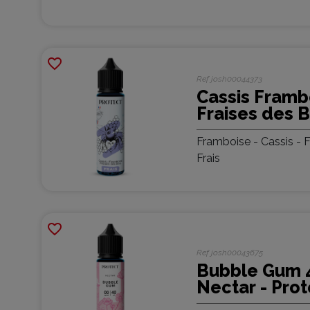
favorite_border
Ref
josh00044373
Cassis Framb
Fraises des B
50ml Parrain
Framboise - Cassis - F
Protect
Frais
favorite_border
Ref
josh00043675
Bubble Gum 
Nectar - Prot