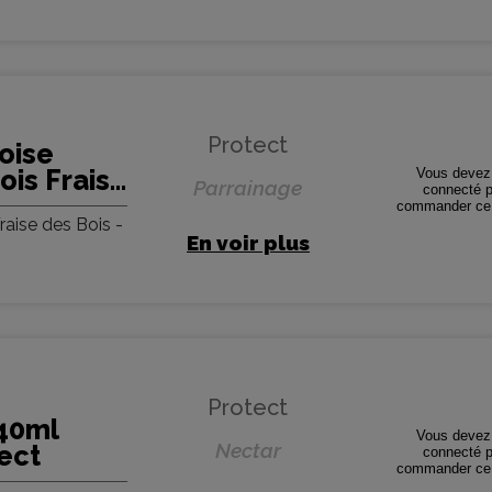
Protect
oise
ois Frais
Vous devez 
Parrainage
connecté p
age -
commander ce 
raise des Bois -
En voir plus
Protect
40ml
Vous devez 
Nectar
ect
connecté p
commander ce 