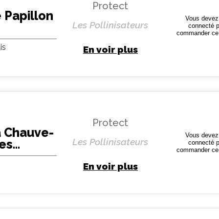
Protect
 Papillon
Vous devez 
Les Pollinisateurs
connecté p
commander ce 
 -
is
èces)
En voir plus
Protect
a Chauve-
Vous devez 
Les Pollinisateurs
Les
connecté p
commander ce 
 -
èces)
En voir plus