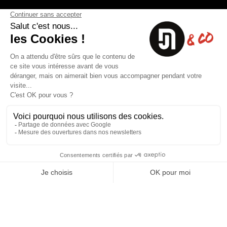
8 rue du capitaine Jean Croisa
Livraisons et Retours
13009 Marseille
Garantie satisfaction
+33 (0)4 91 07 41 16
Paiement sécurisé
Plan du site
Blog
Facebook
Instagram
Nos produits
A propos
Ventes Flash
Qui sommes nous
Meilleures ventes
Mentions légales
Nouveaux Produits
Conditions générales (CGV)
Liste des marques
Contactez-nous
Fiches de sécurité
Conception
Web-design