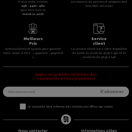
Il vous reste environ
Les moyens de paiement proposés sont
25
h -
54
m -
56
s
tous 100% sécurisés
pour être livré le
mardi 11 août
Meilleurs
Service
Prix
client
continuellement ajustés pour garantir
Le service client est a votre disposition
notre raison d'être : « gagnant - gagnant
du lundi au jeudi de 9h30 à 19h et le
»
vendredi de 9h30 à 14h
Soyez les premiers informés des
nouveautés et des promotions
Je souhaite être informé des meilleures offres par email
Nous contacter
Informations utiles