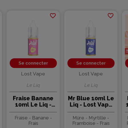
favorite_border
favorite_border
Se connecter
Se connecter
Lost Vape
Lost Vape
Le Liq
Le Liq
Fraise Banane
Mr Blue 10ml Le
10ml Le Liq -
Liq - Lost Vape
Lost Vape (10
(10 pièces)
pièces)
Fraise - Banane -
Mûre - Myrtille -
Frais
Framboise - Frais