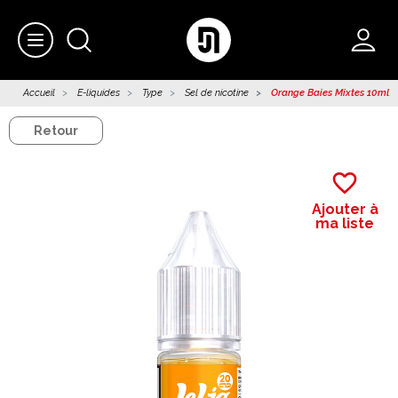
Accueil
E-liquides
Type
Sel de nicotine
Orange Baies Mixtes 10ml Le
Retour
favorite_border
Ajouter à
ma liste