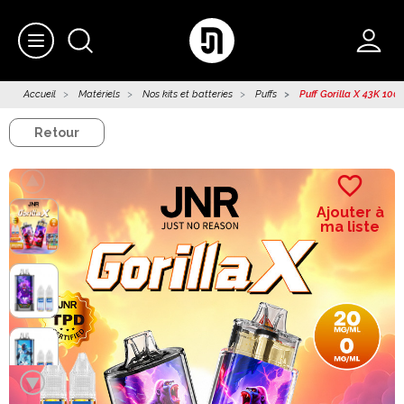
Accueil
Matériels
Nos kits et batteries
Puffs
Puff Gorilla X 43K 10
Retour
favorite_border
Ajouter à
ma liste