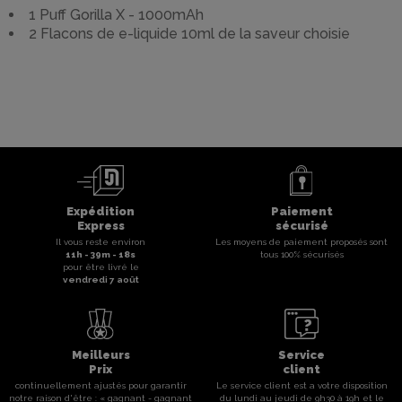
1 Puff Gorilla X - 1000mAh
2 Flacons de e-liquide 10ml de la saveur choisie
Expédition
Paiement
Express
sécurisé
Il vous reste environ
Les moyens de paiement proposés sont
11
h -
39
m -
17
s
tous 100% sécurisés
pour être livré le
vendredi 7 août
Meilleurs
Service
Prix
client
continuellement ajustés pour garantir
Le service client est a votre disposition
notre raison d'être : « gagnant - gagnant
du lundi au jeudi de 9h30 à 19h et le