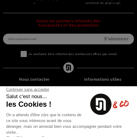
»
vendredi de 9h30 à 14h
Soyez les premiers informés des
nouveautés et des promotions
Je souhaite être informé des meilleures offres par email
Nous contacter
Informations utiles
8 rue du capitaine Jean Croisa
Livraisons et Retours
13009 Marseille
Garantie satisfaction
+33 (0)4 91 07 41 16
Paiement sécurisé
Plan du site
Blog
Facebook
Instagram
Nos produits
A propos
Ventes Flash
Qui sommes nous