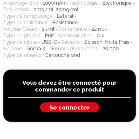
Amperage Box
1000mAh
Technologie
Electronique
Tx Nicotine
0mg/ml, 20mg/ml
Type de remplissage
Latéral
Type de résistance
Résistance
Volume Clearo
15 ml
Contenance
22 ml
Type de produit
Puff
Sel de nicotine
Oui
Type de câble
USB-C
Saveurs
Boisson, Fruité Frais
Gamme
Gorilla X
Nombre de bouffées
20 000
Type de réservoir
Cartouche pod
Vous devez être connecté pour
commander ce produit
Se connecter