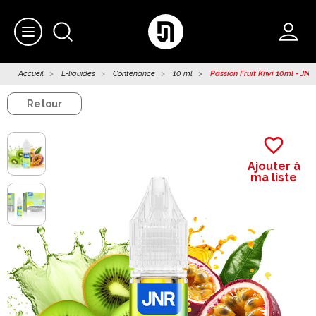
Accueil
E-liquides
Contenance
10 ml
Passion Fruit Kiwi 10ml - JNR 
Retour
favorite_border
Ajouter à
ma liste