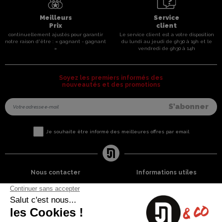
Meilleurs
Service
Prix
client
continuellement ajustés pour garantir
Le service client est a votre disposition
notre raison d'être : « gagnant - gagnant
du lundi au jeudi de 9h30 à 19h et le
»
vendredi de 9h30 à 14h
Soyez les premiers informés des
nouveautés et des promotions
Je souhaite être informé des meilleures offres par email
Nous contacter
Informations utiles
8 rue du capitaine Jean Croisa
Livraisons et Retours
13009 Marseille
Garantie satisfaction
+33 (0)4 91 07 41 16
Paiement sécurisé
Plan du site