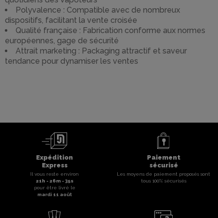
Polyvalence : Compatible avec de nombreux
dispositifs, facilitant la vente croisée
Qualité française : Fabrication conforme aux normes
européennes, gage de sécurité
Attrait marketing : Packaging attractif et saveur
tendance pour dynamiser les ventes
Expédition
Paiement
Express
sécurisé
Il vous reste environ
Les moyens de paiement proposés sont
21
h -
26
m -
35
s
tous 100% sécurisés
pour être livré le
mardi 11 août