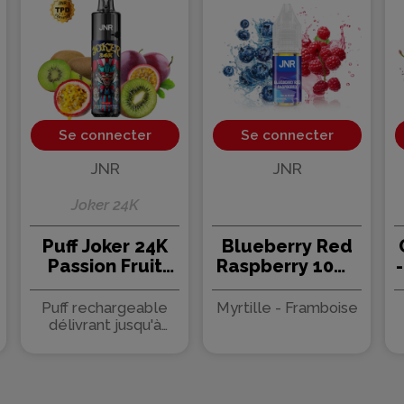
Se connecter
Se connecter
JNR
JNR
Joker 24K
Puff Joker 24K
Blueberry Red
Passion Fruit
Raspberry 10ml
Kiwi 800mAh
- JNR (10 pièces)
2ml - JNR
Puff rechargeable
Myrtille - Framboise
délivrant jusqu'à
24000 bouffées -
Réservoir de 2ml