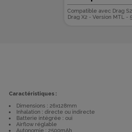
PnP-X MTL 5ml 
Compatible avec Drag S2
Voopoo (pack de 
Drag X2 - Version MTL - 
Caractéristiques :
Dimensions : 26x128mm
Inhalation : directe ou indirecte
Batterie intégrée : oui
Airflow réglable
Autonomie : 2500mAh