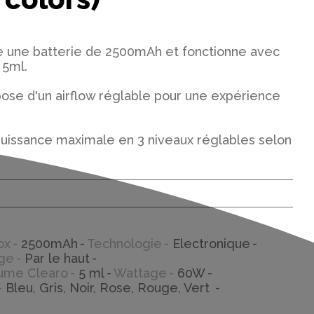
re une batterie de 2500mAh et fonctionne avec
 5ml.
pose d'un airflow réglable pour une expérience
e puissance maximale en 3 niveaux réglables selon
ox
2500mAh
Technologie
Electronique
age
Par le haut
ume Clearo
5 ml
Wattage
60W
Bleu, Gris, Noir, Rose, Rouge, Vert