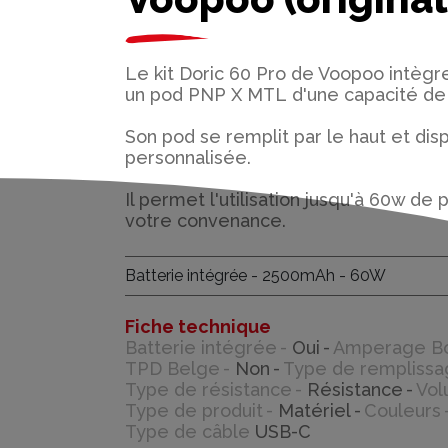
Le kit Doric 60 Pro de Voopoo intèg
un pod
PNP X MTL
d'une capacité de
Son pod se remplit par le haut et dis
personnalisée.
Il permet l'utilisation jusqu'à 60w d
votre convenance.
Batterie intégrée - 2500mAh - 60W
Fiche technique
Batterie intégrée
Oui
Amperage B
TPD Belge
Non
Type de rempliss
Type de résistance
Résistance
Vol
Type de produit
Matériel
Couleurs
Type de câble
USB-C