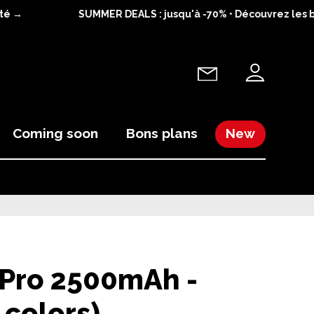
é →
SUMMER DEALS : jusqu'à -70% • Découvrez les bon
Coming soon
Bons plans
New
 Pro 2500mAh -
 colors)