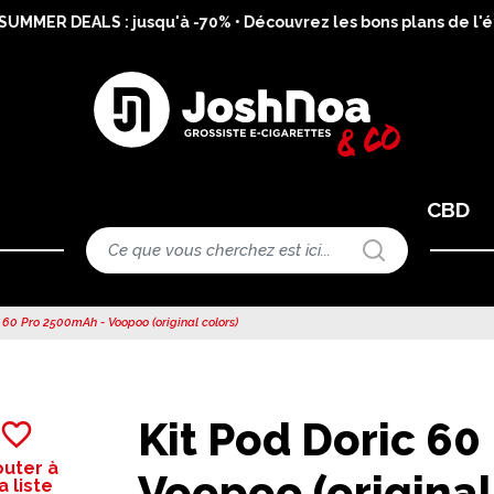
MMER DEALS : jusqu'à -70% • Découvrez les bons plans de l'ét
CBD
 60 Pro 2500mAh - Voopoo (original colors)
Kit Pod Doric 60
favorite_border
outer à
Voopoo (original
 liste