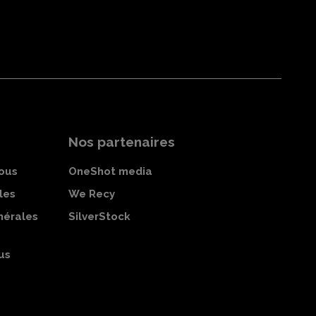
Nos partenaires
ous
OneShot media
les
We Recy
nérales
SilverStock
us