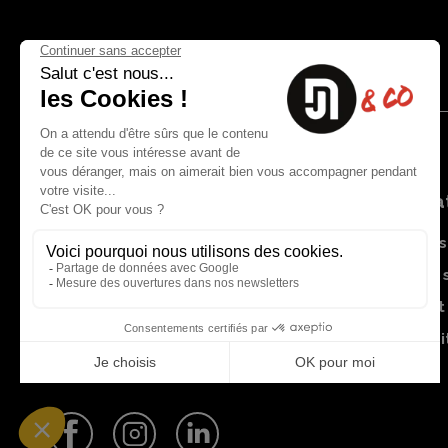
Nous contacter
Informat
8 rue du capitaine Jean Croisa
Livraisons
13009 Marseille
Garantie 
+33 (0)4 91 07 41 16
Paiement 
Plan du si
Blog