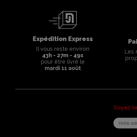
Expédition Express
Pa
Il vous reste environ
Les 
43
h -
27
m -
48
s
prop
pour être livré le
mardi 11 août
Soyez l