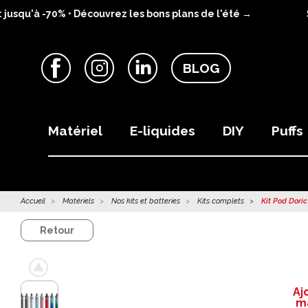
squ'à -70% • Découvrez les bons plans de l'été →
SU
BLOG
Facebook
Instagram
LinkedIn
Matériel
E-liquides
DIY
Puffs
Accueil
Matériels
Nos kits et batteries
Kits complets
Kit Pod Doric
Retour
Aj
ma