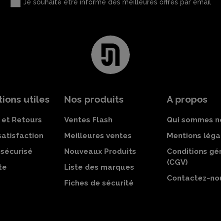
Je souhaite être informé des meilleures offres par email
ions utiles
Nos produits
A propos
 et Retours
Ventes Flash
Qui sommes n
satisfaction
Meilleures ventes
Mentions léga
sécurisé
Nouveaux Produits
Conditions gé
(CGV)
te
Liste des marques
Contactez-no
Fiches de sécurité