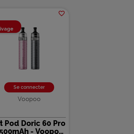
favorite_border
rivage
Se connecter
Voopoo
it Pod Doric 60 Pro
500mAh - Voopoo