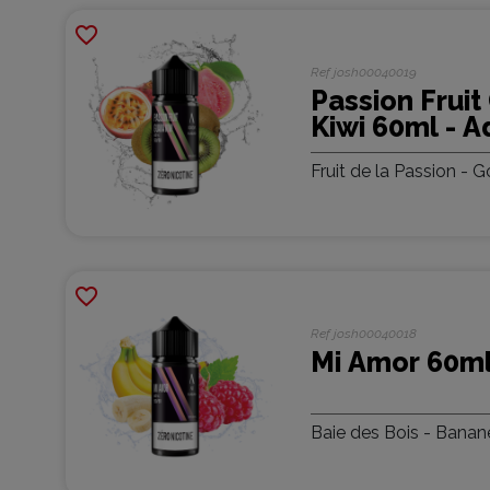
favorite_border
Ref
josh00040019
Passion Fruit
Kiwi 60ml - A
Fruit de la Passion - 
favorite_border
Ref
josh00040018
Mi Amor 60ml
Baie des Bois - Banan