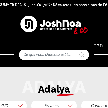
MMER DEALS : jusqu'à -70% • Découvrez les bons plans de l'ét
CBD
Adalya
G/VG
Saveurs
Contenan