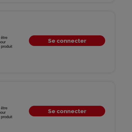
être
Se connecter
our
produit
être
Se connecter
our
produit