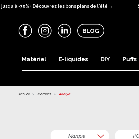
squ'à -70% • Découvrez les bons plans de l'été →
SU
BLOG
Facebook
Instagram
LinkedIn
Matériel
E-liquides
DIY
Puffs
Accueil
Marques
Adalya
Marque
P