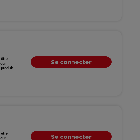
être
Se connecter
our
produit
être
Se connecter
our