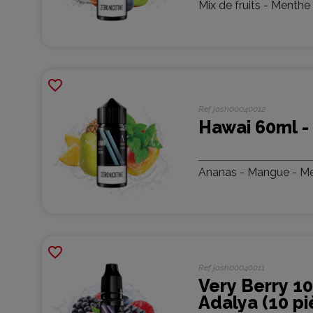
Mix de fruits - Menthe 
favorite_border
Ref
josh00040012
Hawai 60ml -
Ananas - Mangue - Me
favorite_border
Ref
josh00040011
Very Berry 10
Adalya (10 pi