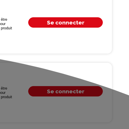
être
Se connecter
our
produit
être
Se connecter
our
produit