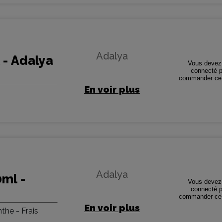
Adalya
 - Adalya
Vous devez 
connecté p
commander ce 
En voir plus
Adalya
0ml -
Vous devez 
connecté p
commander ce 
En voir plus
he - Frais