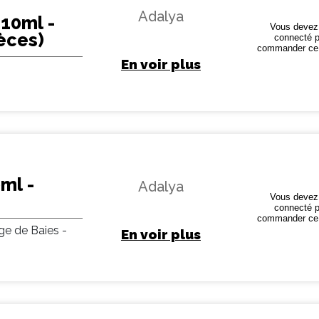
Adalya
 10ml -
Vous devez 
èces)
connecté p
commander ce 
En voir plus
ml -
Adalya
Vous devez 
connecté p
commander ce 
ge de Baies -
En voir plus