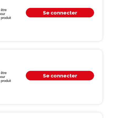
être
Se connecter
our
produit
être
Se connecter
our
produit