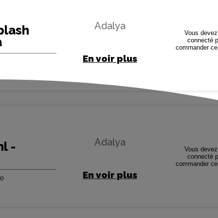
Adalya
plash
Vous devez 
a
connecté p
commander ce 
En voir plus
Adalya
l -
Vous devez 
connecté p
commander ce 
En voir plus
le