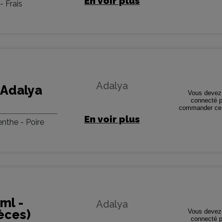
En voir plus
- Frais
Adalya
 Adalya
Vous devez 
connecté p
commander ce 
En voir plus
nthe - Poire
ml -
Adalya
èces)
Vous devez 
connecté p