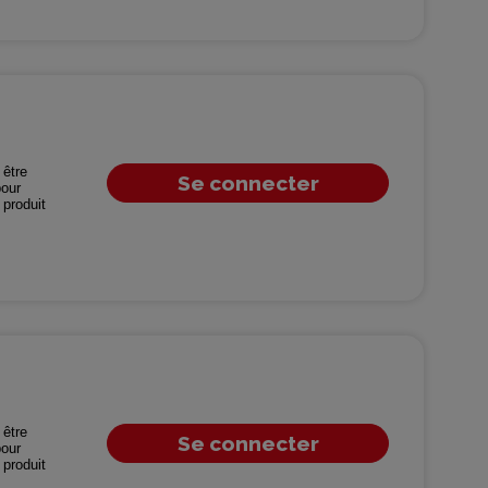
être
Se connecter
our
produit
être
Se connecter
our
produit