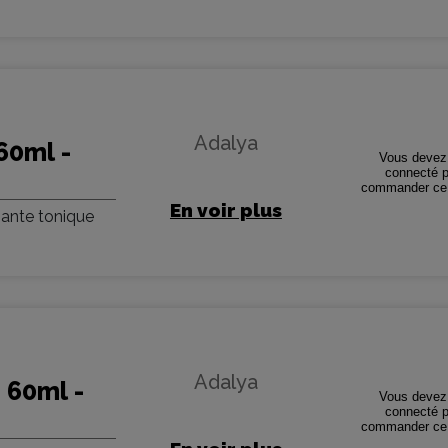
Adalya
60ml -
Vous devez 
connecté p
commander ce 
En voir plus
sante tonique
Adalya
 60ml -
Vous devez 
connecté p
commander ce 