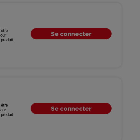
être
Se connecter
our
produit
être
Se connecter
our
produit