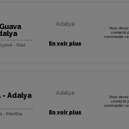
Adalya
 Guava
Vous devez 
dalya
connecté p
commander ce 
En voir plus
Goyave - Kiwi
Adalya
 - Adalya
Vous devez 
connecté p
commander ce 
En voir plus
e - Menthe