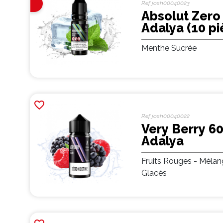
En
Ref
josh00040023
Arrivage
Absolut Zero
Adalya (10 pi
Menthe Sucrée
favorite_border
Ref
josh00040022
Very Berry 60
Adalya
Fruits Rouges - Mélan
Glacés