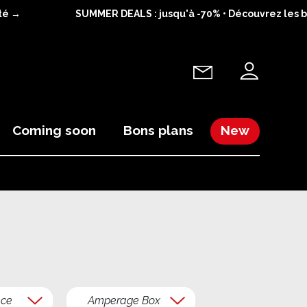
é →
SUMMER DEALS : jusqu'à -70% • Découvrez les bon
Coming soon
Bons plans
New
ce
Amperage Box