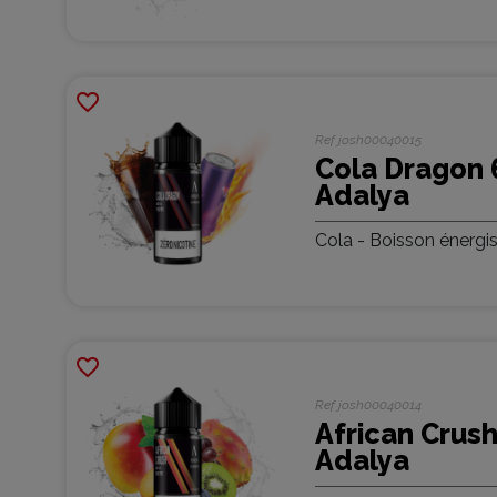
favorite_border
Ref
josh00040015
Cola Dragon 
Adalya
Cola - Boisson énergi
favorite_border
Ref
josh00040014
African Crush
Adalya