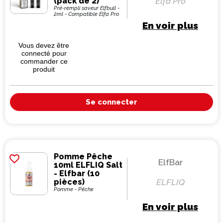
(pack de 2)
Elfa Pro
Pré-rempli saveur Elfbull -
2ml - Compatible Elfa Pro
En voir plus
Vous devez être
connecté pour
commander ce
produit
Se connecter
Pomme Pêche
favorite_border
ElfBar
10ml ELFLIQ Salt
- Elfbar (10
pièces)
ELFLIQ
Pomme - Pêche
En voir plus