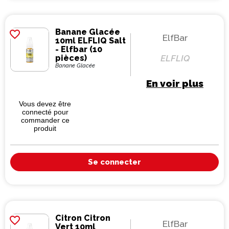
Banane Glacée
favorite_border
ElfBar
10ml ELFLIQ Salt
- Elfbar (10
pièces)
ELFLIQ
Banane Glacée
En voir plus
Vous devez être
connecté pour
commander ce
produit
Se connecter
Citron Citron
favorite_border
ElfBar
Vert 10ml