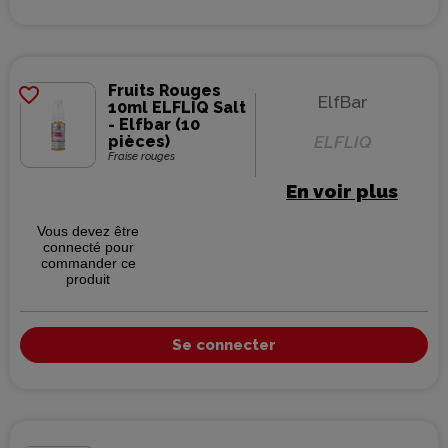
Fruits Rouges
favorite_border
ElfBar
10ml ELFLIQ Salt
- Elfbar (10
pièces)
ELFLIQ
Fraise rouges
En voir plus
Vous devez être
connecté pour
commander ce
produit
Se connecter