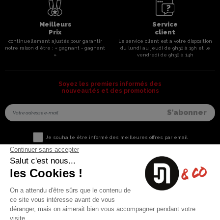
Meilleurs
Service
Prix
client
continuellement ajustés pour garantir
Le service client est a votre disposition
notre raison d'être : « gagnant - gagnant
du lundi au jeudi de 9h30 à 19h et le
»
vendredi de 9h30 à 14h
Soyez les premiers informés des
nouveautés et des promotions
Je souhaite être informé des meilleures offres par email
Nous contacter
Informations utiles
8 rue du capitaine Jean Croisa
Livraisons et Retours
13009 Marseille
Garantie satisfaction
+33 (0)4 91 07 41 16
Paiement sécurisé