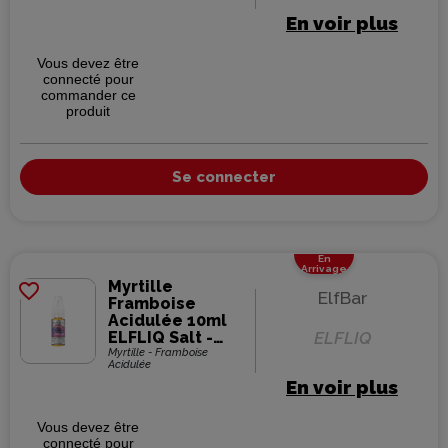
En voir plus
Vous devez être
connecté pour
commander ce
produit
Se connecter
En
Arrivage
Myrtille
favorite_border
ElfBar
Framboise
Acidulée 10ml
ELFLIQ Salt -
ELFLIQ
Elfbar (10
Myrtille - Framboise
Acidulée
pièces)
En voir plus
Vous devez être
connecté pour