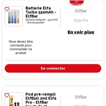
En
Arrivage
Batterie Elfa
favorite_border
ElfBar
Turbo 550mAh -
ElfBar
Elfa Pro
Batterie intégrée - 550mAh
- Rechargeable
En voir plus
Vous devez être
connecté pour
commander ce
produit
Se connecter
Pod pré-rempli
favorite_border
ElfBar
ElfBull 2ml Elfa
Pro - ElfBar