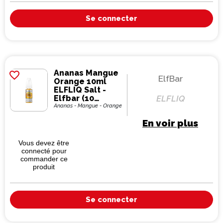
Se connecter
Ananas Mangue
favorite_border
ElfBar
Orange 10ml
ELFLIQ Salt -
Elfbar (10
ELFLIQ
pièces)
Ananas - Mangue - Orange
En voir plus
Vous devez être
connecté pour
commander ce
produit
Se connecter