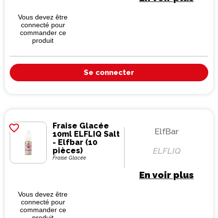
Vous devez être
connecté pour
commander ce
produit
Se connecter
Fraise Glacée
favorite_border
ElfBar
10ml ELFLIQ Salt
- Elfbar (10
pièces)
ELFLIQ
Fraise Glacée
En voir plus
Vous devez être
connecté pour
commander ce
produit