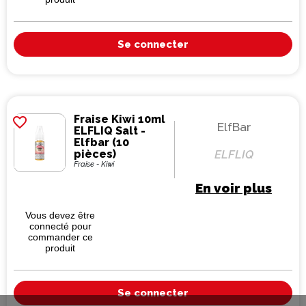
Se connecter
Fraise Kiwi 10ml
favorite_border
ElfBar
ELFLIQ Salt -
Elfbar (10
pièces)
ELFLIQ
Fraise - Kiwi
En voir plus
Vous devez être
connecté pour
commander ce
produit
Se connecter