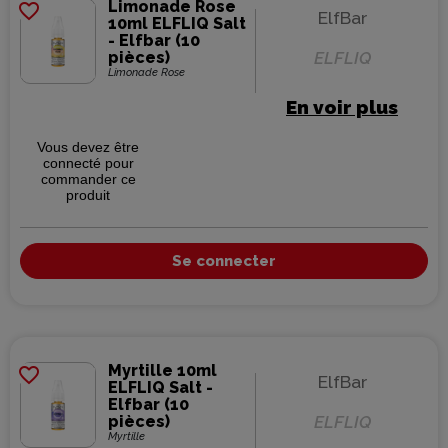
Limonade Rose
favorite_border
ElfBar
10ml ELFLIQ Salt
- Elfbar (10
pièces)
ELFLIQ
Limonade Rose
En voir plus
Vous devez être
connecté pour
commander ce
produit
Se connecter
Myrtille 10ml
favorite_border
ElfBar
ELFLIQ Salt -
Elfbar (10
pièces)
ELFLIQ
Myrtille