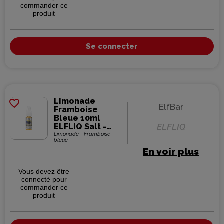
commander ce
produit
Se connecter
Limonade
favorite_border
ElfBar
Framboise
Bleue 10ml
ELFLIQ Salt -
ELFLIQ
Elfbar (10
Limonade - Framboise
bleue
pièces)
En voir plus
Vous devez être
connecté pour
commander ce
produit