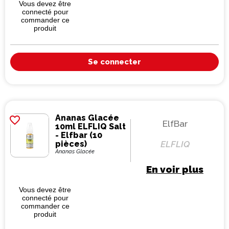
Vous devez être
connecté pour
commander ce
produit
Se connecter
Ananas Glacée
favorite_border
ElfBar
10ml ELFLIQ Salt
- Elfbar (10
pièces)
ELFLIQ
Ananas Glacée
En voir plus
Vous devez être
connecté pour
commander ce
produit