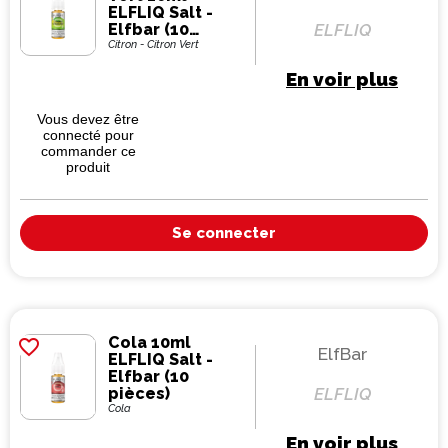
ELFLIQ Salt -
Elfbar (10
ELFLIQ
pièces)
Citron - Citron Vert
En voir plus
Vous devez être
connecté pour
commander ce
produit
Se connecter
Cola 10ml
favorite_border
ElfBar
ELFLIQ Salt -
Elfbar (10
pièces)
ELFLIQ
Cola
En voir plus