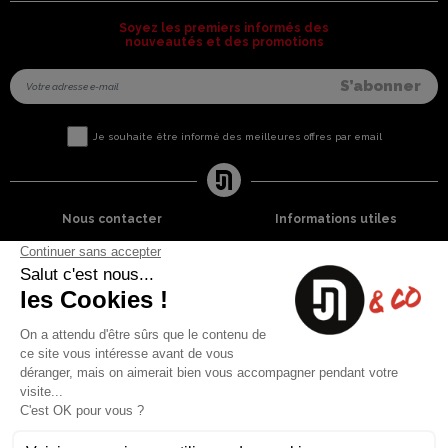
Soyez les premiers informés des
nouveautés et des promotions
Je souhaite être informé des meilleures offres par email
Nous contacter
Informations utiles
8 rue du capitaine Jean Croisa
Livraisons et Retours
13009 Marseille
Garantie satisfaction
+33 (0)4 91 07 41 16
Paiement sécurisé
Plan du site
Blog
Facebook
Instagram
Nos produits
A propos
Ventes Flash
Qui sommes nous
Meilleures ventes
Mentions légales
Nouveaux Produits
Conditions générales (CGV)