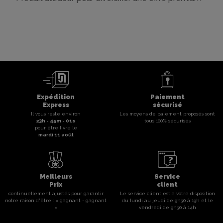
Expédition
Paiement
Express
sécurisé
Il vous reste environ
Les moyens de paiement proposés sont
23
h -
45
m -
01
s
tous 100% sécurisés
pour être livré le
mardi 11 août
Meilleurs
Service
Prix
client
continuellement ajustés pour garantir
Le service client est a votre disposition
notre raison d'être : « gagnant - gagnant
du lundi au jeudi de 9h30 à 19h et le
»
vendredi de 9h30 à 14h