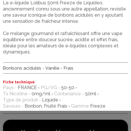
Le e-liquide Lolibus 50ml Freeze de Liquideo,
anciennement connu sous une autre appellation, revisite
une saveur iconique de bonbons acidulés en y ajoutant
une sensation de fraîcheur intense.
Ce mélange gourmand et rafraîchissant offre une vape
équilibrée entre douceur sucrée, acidité et effet frais,
idéale pour les amateurs de e-liquides complexes et
dynamiques.
Bonbons acidulés - Vanille - Frais
Fiche technique
Pays
FRANCE
PG/VG
50-50
Tx Nicotine
0mg/ml
Contenance
50ml
Type de produit
Liquide
Saveurs
Bonbon, Fruité Frais
Gamme
Freeze