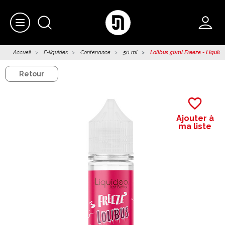
Accueil
E-liquides
Contenance
50 ml
Lolibus 50ml Freeze - Liquid
Retour
favorite_border
Ajouter à
ma liste