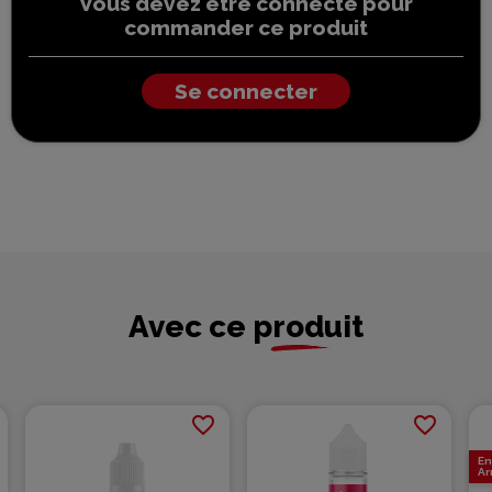
Vous devez être connecté pour
commander ce produit
Se connecter
Avec ce produit
favorite_border
favorite_border
En
Ar