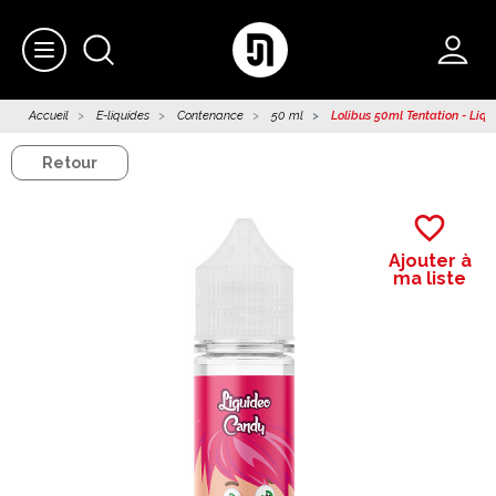
Accueil
E-liquides
Contenance
50 ml
Lolibus 50ml Tentation - Liqu
Retour
favorite_border
Ajouter à
ma liste