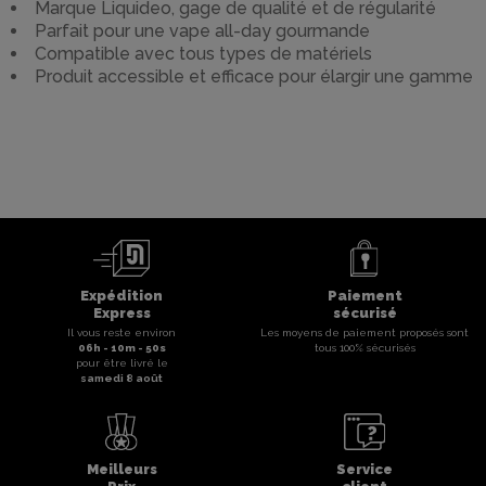
Marque Liquideo, gage de qualité et de régularité
Parfait pour une vape all-day gourmande
Compatible avec tous types de matériels
Produit accessible et efficace pour élargir une gamme
Expédition
Paiement
Express
sécurisé
Il vous reste environ
Les moyens de paiement proposés sont
06
h -
10
m -
50
s
tous 100% sécurisés
pour être livré le
samedi 8 août
Meilleurs
Service