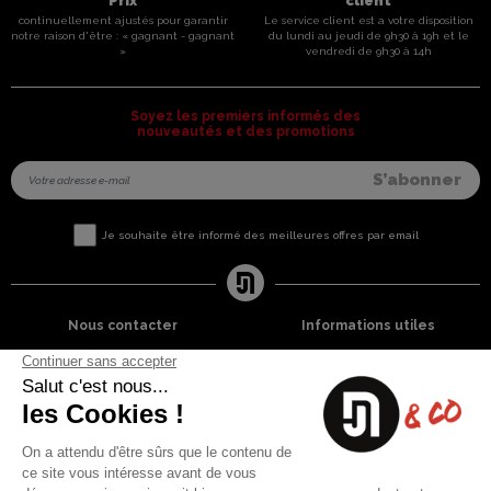
Prix
client
continuellement ajustés pour garantir
Le service client est a votre disposition
notre raison d'être : « gagnant - gagnant
du lundi au jeudi de 9h30 à 19h et le
»
vendredi de 9h30 à 14h
Soyez les premiers informés des
nouveautés et des promotions
Je souhaite être informé des meilleures offres par email
Nous contacter
Informations utiles
8 rue du capitaine Jean Croisa
Livraisons et Retours
13009 Marseille
Garantie satisfaction
+33 (0)4 91 07 41 16
Paiement sécurisé
Plan du site
Blog
Facebook
Instagram
Nos produits
A propos