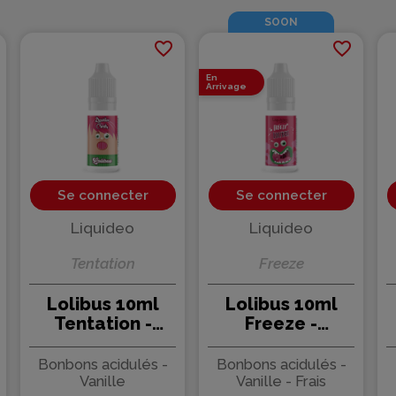
SOON
favorite_border
favorite_border
En
Arrivage
Se connecter
Se connecter
Liquideo
Liquideo
Tentation
Freeze
Lolibus 10ml
Lolibus 10ml
Tentation -
Freeze -
Liquideo (15
Liquideo (15
pièces)
pièces)
Bonbons acidulés -
Bonbons acidulés -
Vanille
Vanille - Frais