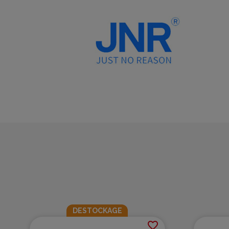
DESTOCKAGE
favorite_border