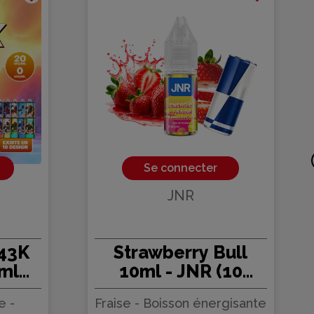
Se connecter
JNR
 43K
Strawberry Bull
ml
10ml - JNR (10
NR
pièces)
e -
Fraise - Boisson énergisante