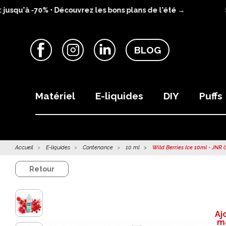
squ'à -70% • Découvrez les bons plans de l'été →
S
BLOG
Facebook
Instagram
LinkedIn
Matériel
E-liquides
DIY
Puffs
Accueil
E-liquides
Contenance
10 ml
Wild Berries Ice 10ml - JNR (
Retour
Aj
ma