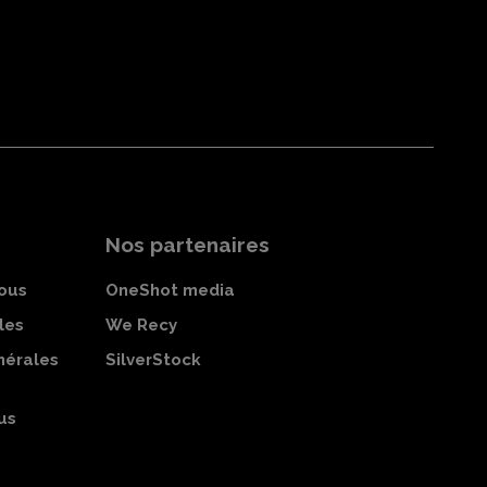
Nos partenaires
ous
OneShot media
les
We Recy
nérales
SilverStock
us