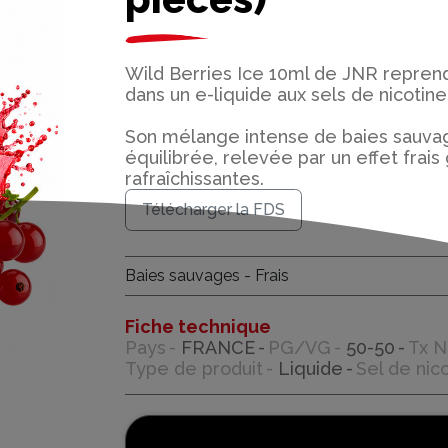
Wild Berries Ice 10ml de JNR repre
dans un e-liquide aux sels de nicotine
Son mélange intense de baies sauvage
équilibrée, relevée par un effet frai
rafraîchissantes.
Télécharger la FDS
Baies sauvages - Frais
Fiche technique
Pays
FRANCE
PG/VG
50-50
Tx N
Type de produit
Liquide
Sel de nic