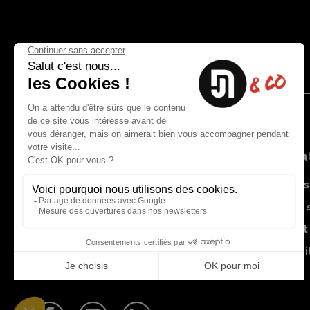
Nous contacter
Informat
8 rue du capitaine Jean Croisa
Livraisons
13009 Marseille
Garantie 
+33 (0)4 91 07 41 16
Paiement 
Plan du si
Blog