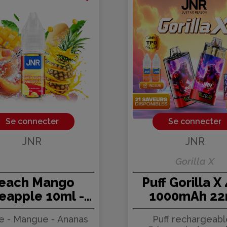
Se connecter
Se connecter
JNR
JNR
Gorilla X
each Mango
Puff Gorilla X
eapple 10ml -
1000mAh 22
R (10 pièces)
0/20mg - J
e - Mangue - Ananas
Puff rechargeabl