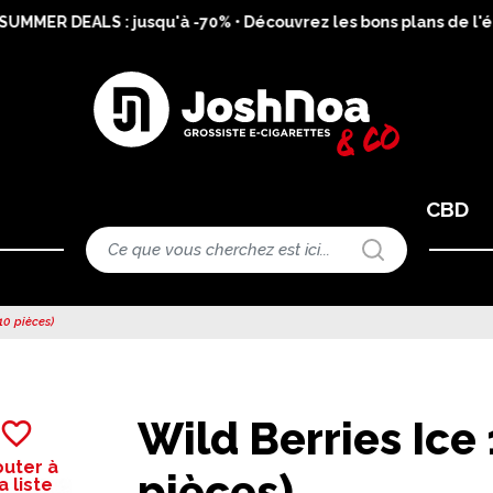
UMMER DEALS : jusqu'à -70% • Découvrez les bons plans de l'ét
CBD
10 pièces)
Wild Berries Ice
favorite_border
outer à
pièces)
 liste