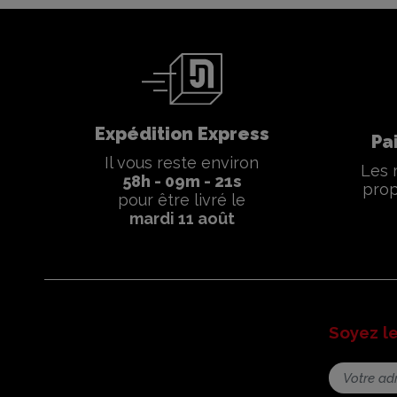
Expédition Express
Pa
Il vous reste environ
Les 
58
h -
09
m -
20
s
prop
pour être livré le
mardi 11 août
Soyez l