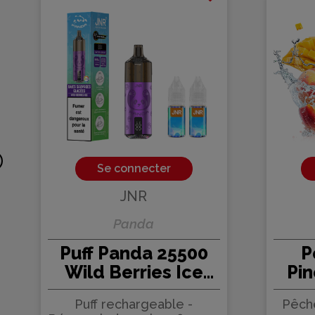
Se connecter
JNR
Panda
Puff Panda 25500
P
Wild Berries Ice
Pin
850mAh 22ml - JNR
JN
Puff rechargeable -
Pêch