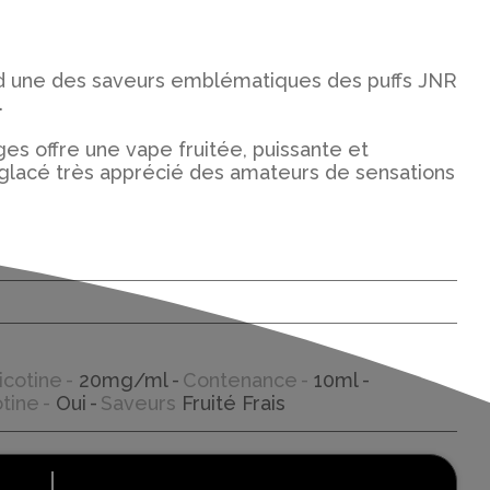
nd une des saveurs emblématiques des puffs JNR
.
s offre une vape fruitée, puissante et
s glacé très apprécié des amateurs de sensations
icotine
20mg/ml
Contenance
10ml
otine
Oui
Saveurs
Fruité Frais