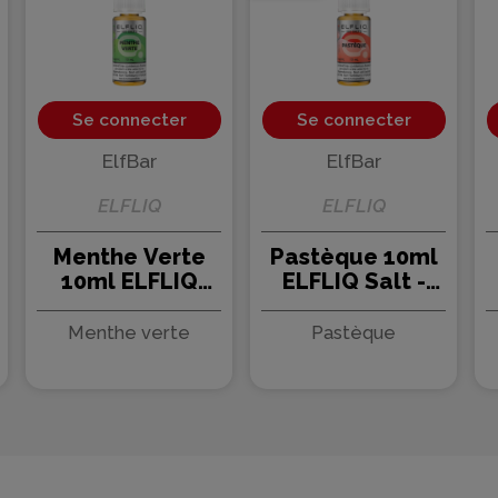
Se connecter
Se connecter
ElfBar
ElfBar
ELFLIQ
ELFLIQ
Menthe Verte
Pastèque 10ml
10ml ELFLIQ
ELFLIQ Salt -
Salt - Elfbar (10
Elfbar (10
pièces)
pièces)
Menthe verte
Pastèque