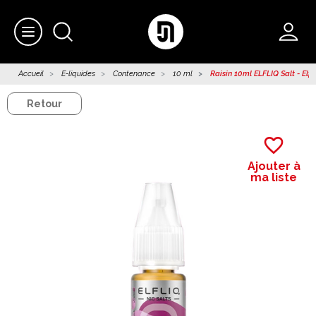
Accueil
E-liquides
Contenance
10 ml
Raisin 10ml ELFLIQ Salt - Elfb
Retour
favorite_border
Ajouter à
ma liste