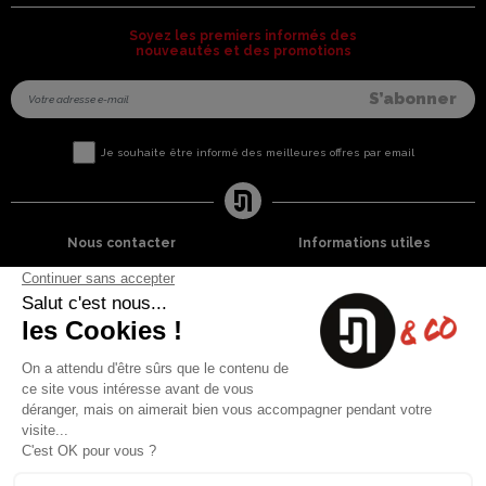
Soyez les premiers informés des
nouveautés et des promotions
Je souhaite être informé des meilleures offres par email
Nous contacter
Informations utiles
8 rue du capitaine Jean Croisa
Livraisons et Retours
13009 Marseille
Garantie satisfaction
+33 (0)4 91 07 41 16
Paiement sécurisé
Plan du site
Blog
Facebook
Instagram
Nos produits
A propos
Ventes Flash
Qui sommes nous
Meilleures ventes
Mentions légales
Nouveaux Produits
Conditions générales (CGV)