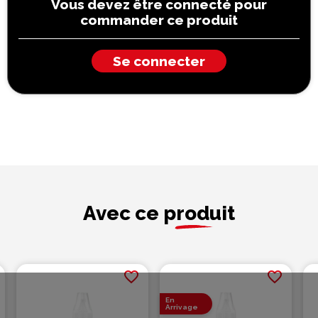
Vous devez être connecté pour
commander ce produit
Se connecter
Avec ce produit
favorite_border
favorite_border
En
Arrivage