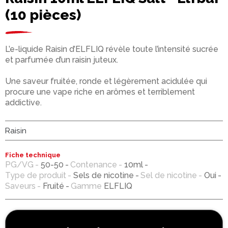
(10 pièces)
L’e-liquide Raisin d’ELFLIQ révèle toute l’intensité sucrée
et parfumée d’un raisin juteux.
Une saveur fruitée, ronde et légèrement acidulée qui
procure une vape riche en arômes et terriblement
addictive.
Raisin
Fiche technique
PG/VG
50-50
Contenance
10ml
Type de produit
Sels de nicotine
Sel de nicotine
Oui
Saveurs
Fruité
Gamme
ELFLIQ