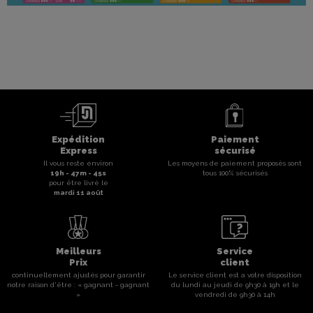
Expédition
Paiement
Express
sécurisé
Il vous reste environ
Les moyens de paiement proposés sont
19
h -
47
m -
44
s
tous 100% sécurisés
pour être livré le
mardi 11 août
Meilleurs
Service
Prix
client
continuellement ajustés pour garantir
Le service client est a votre disposition
notre raison d'être : « gagnant - gagnant
du lundi au jeudi de 9h30 à 19h et le
»
vendredi de 9h30 à 14h