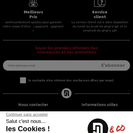
Meilleurs
Service
Prix
client
continuellement ajustés pour garantir
Le service client est a votre disposition
notre raison d'être : « gagnant - gagnant
du lundi au jeudi de 9h30 à 19h et le
»
vendredi de 9h30 à 14h
Soyez les premiers informés des
nouveautés et des promotions
Je souhaite être informé des meilleures offres par email
Nous contacter
Informations utiles
8 rue du capitaine Jean Croisa
Livraisons et Retours
13009 Marseille
Garantie satisfaction
+33 (0)4 91 07 41 16
Paiement sécurisé
Plan du site