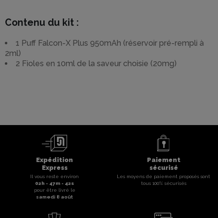
Contenu du kit :
1 Puff Falcon-X Plus 950mAh (réservoir pré-rempli à
2ml)
2 Fioles en 10ml de la saveur choisie (20mg)
Expédition
Paiement
Express
sécurisé
Il vous reste environ
Les moyens de paiement proposés sont
02
h -
47
m -
41
s
tous 100% sécurisés
pour être livré le
samedi 8 août