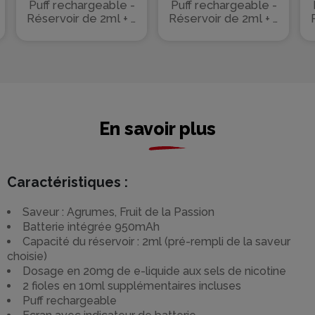
Raspberry
950mAh 22ml -
Puff rechargeable -
Puff rechargeable -
Cherry 950mAh
JNR
Réservoir de 2ml + 2
Réservoir de 2ml + 2
flacons de 10ml
flacons de 10ml
22ml - JNR
En savoir plus
Caractéristiques :
Saveur : Agrumes, Fruit de la Passion
Batterie intégrée 950mAh
Capacité du réservoir : 2ml (pré-rempli de la saveur
choisie)
Dosage en 20mg de e-liquide aux sels de nicotine
2 fioles en 10ml supplémentaires incluses
Puff rechargeable