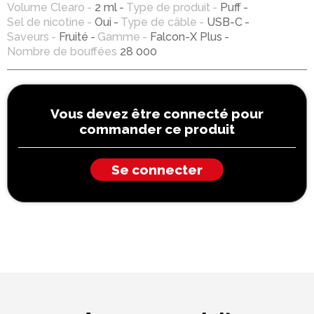
Volume Clearo
2 ml
Type de produit
Puff
Sel de nicotine
Oui
Type de câble
USB-C
Saveurs
Fruité
Gamme
Falcon-X Plus
Nombre de bouffées
28 000
Vous devez être connecté pour
commander ce produit
Se connecter