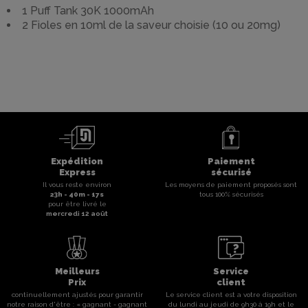
1 Puff Tank 30K 1000mAh
2 Fioles en 10ml de la saveur choisie (10 ou 20mg)
Expédition
Paiement
Express
sécurisé
Il vous reste environ
Les moyens de paiement proposés sont
23
h -
40
m -
17
s
tous 100% sécurisés
pour être livré le
mercredi 12 août
Meilleurs
Service
Prix
client
continuellement ajustés pour garantir
Le service client est a votre disposition
notre raison d'être : « gagnant - gagnant
du lundi au jeudi de 9h30 à 19h et le