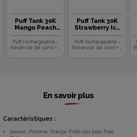
Puff Tank 30K
Puff Tank 30K
Mango Peach
Strawberry Ice
Ice 1000mAh
1000mAh 20ml
20ml Cloud
Cloud Empire -
Puff rechargeable -
Puff rechargeable -
Empire - FPS
FPS
Réservoir de 10ml + 2
Réservoir de 10ml + 2
R
flacons de 10ml
flacons de 10ml
En savoir plus
Caractéristiques :
Saveur : Pomme, Orange, Fruits des bois, Frais