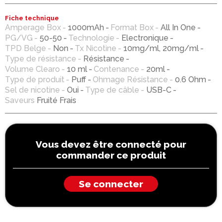
Fiche technique
Amperage Box
1000mAh
Format Box
All In One
PG/VG
50-50
Technologie
Electronique
TPD Belge
Non
Tx Nicotine
10mg/ml, 20mg/ml
Type de résistance
Résistance
Volume Clearo
10 ml
Contenance
20ml
Type de produit
Puff
Ohmage Résistance
0.6 Ohm
Sel de nicotine
Oui
Type de câble
USB-C
Saveurs
Fruité Frais
Vous devez être connecté pour
commander ce produit
Se connecter