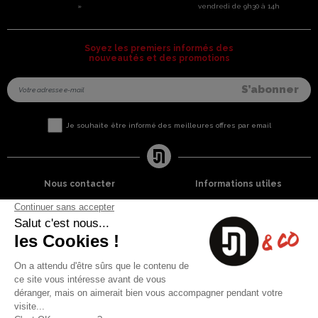
»
vendredi de 9h30 à 14h
Soyez les premiers informés des
nouveautés et des promotions
Je souhaite être informé des meilleures offres par email
Nous contacter
Informations utiles
8 rue du capitaine Jean Croisa
Livraisons et Retours
13009 Marseille
Garantie satisfaction
+33 (0)4 91 07 41 16
Paiement sécurisé
Plan du site
Blog
Facebook
Instagram
Nos produits
A propos
Ventes Flash
Qui sommes nous