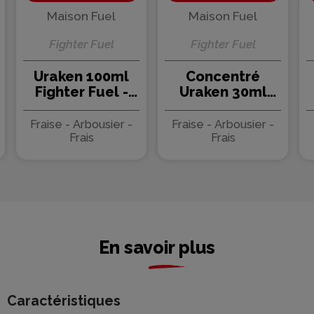
Maison Fuel
Maison Fuel
Fighter Fuel
Fighter Fuel
Uraken 100ml
Concentré
Fighter Fuel -
Uraken 30ml
Maison Fuel
Fighter Fuel -
Maison Fuel (5
Fraise - Arbousier -
Fraise - Arbousier -
pièces)
Frais
Frais
En savoir plus
Caractéristiques