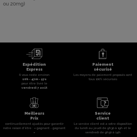
ou 20mg)
Expédition
Paiement
Express
sécurisé
Il vous reste environ
Les moyens de paiement proposés sont
10
h -
47
m -
56
s
tous 100% sécurisés
pour être livré le
vendredi 7 août
Meilleurs
Service
Prix
client
continuellement ajustés pour garantir
Le service client est a votre disposition
notre raison d'être : « gagnant - gagnant
du lundi au jeudi de 9h30 à 19h et le
»
vendredi de 9h30 à 14h