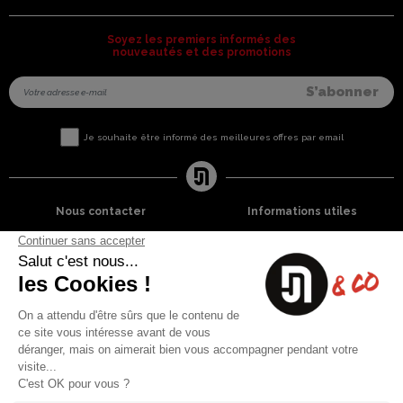
Soyez les premiers informés des
nouveautés et des promotions
Je souhaite être informé des meilleures offres par email
Nous contacter
Informations utiles
8 rue du capitaine Jean Croisa
Livraisons et Retours
13009 Marseille
Garantie satisfaction
+33 (0)4 91 07 41 16
Paiement sécurisé
Plan du site
Blog
Facebook
Instagram
Nos produits
A propos
Ventes Flash
Qui sommes nous
Meilleures ventes
Mentions légales