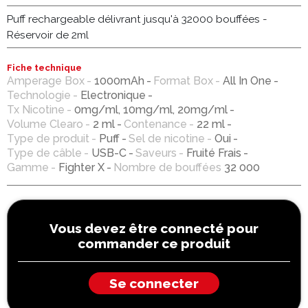
Puff rechargeable délivrant jusqu'à 32000 bouffées -
Réservoir de 2ml
Fiche technique
Amperage Box
1000mAh
Format Box
All In One
Technologie
Electronique
Tx Nicotine
0mg/ml, 10mg/ml, 20mg/ml
Volume Clearo
2 ml
Contenance
22 ml
Type de produit
Puff
Sel de nicotine
Oui
Type de câble
USB-C
Saveurs
Fruité Frais
Gamme
Fighter X
Nombre de bouffées
32 000
Vous devez être connecté pour
commander ce produit
Se connecter