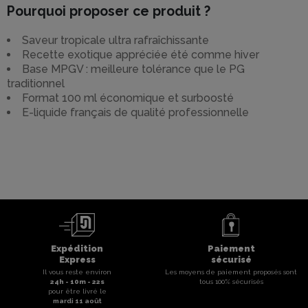
Pourquoi proposer ce produit ?
Saveur tropicale ultra rafraîchissante
Recette exotique appréciée été comme hiver
Base MPGV : meilleure tolérance que le PG
traditionnel
Format 100 ml économique et surboosté
E-liquide français de qualité professionnelle
Expédition
Paiement
Express
sécurisé
Il vous reste environ
Les moyens de paiement proposés sont
24
h -
10
m -
22
s
tous 100% sécurisés
pour être livré le
mardi 11 août