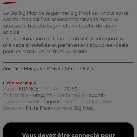
Le Da Big Plop de la gamme Big Frost par Knoks est un
cocktail tropical frais associant l’ananas, la mangue
juteuse, le fruit du dragon et une touche de citron
acidulé.
Une combinaison exotique et rafraîchissante qui offre
une vape ensoleillée et parfaitement équilibrée, idéale
pour les amateurs de fruits puissants.
Ananas - Mangue - Pitaya - Citron - Frais
Fiche technique
Pays
FRANCE
PG/VG
35-65
Tx Nicotine
0mg/ml
Contenance
100ml
Type de produit
Liquide
Sel de nicotine
Non
Saveurs
Fruité Frais
Gamme
Big Frost
Vous devez être connecté pour