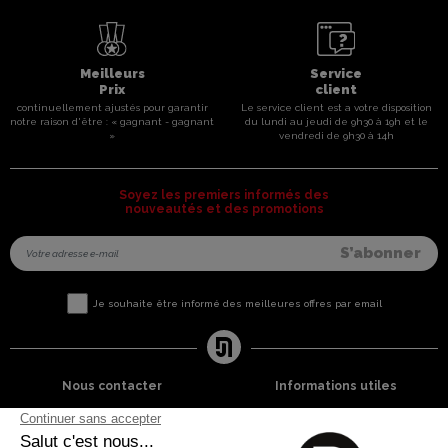
Meilleurs
Service
Prix
client
continuellement ajustés pour garantir
Le service client est a votre disposition
notre raison d'être : « gagnant - gagnant
du lundi au jeudi de 9h30 à 19h et le
»
vendredi de 9h30 à 14h
Soyez les premiers informés des
nouveautés et des promotions
Je souhaite être informé des meilleures offres par email
Nous contacter
Informations utiles
8 rue du capitaine Jean Croisa
Livraisons et Retours
13009 Marseille
Garantie satisfaction