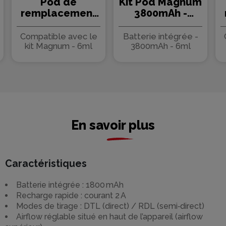
Pod de
Kit Pod Magnum
remplacement
3800mAh -
Magnum 6ml
Aspire
(0.25/0.4/0.6) -
Compatible avec le
Batterie intégrée -
Aspire (pack de
kit Magnum - 6ml
3800mAh - 6ml
2)
En savoir plus
Caractéristiques
Batterie intégrée : 1800 mAh
Recharge rapide : courant 2 A
Modes de tirage : DTL (direct) / RDL (semi‑direct)
Airflow réglable situé en haut de l’appareil (airflow