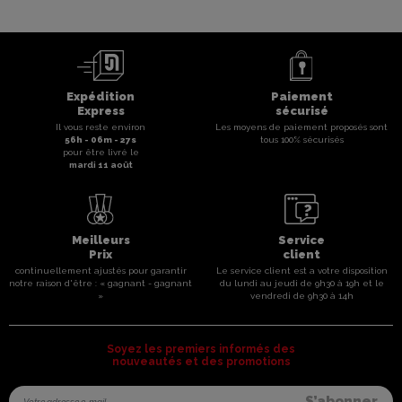
Expédition
Paiement
Express
sécurisé
Il vous reste environ
Les moyens de paiement proposés sont
56
h -
06
m -
27
s
tous 100% sécurisés
pour être livré le
mardi 11 août
Meilleurs
Service
Prix
client
continuellement ajustés pour garantir
Le service client est a votre disposition
notre raison d'être : « gagnant - gagnant
du lundi au jeudi de 9h30 à 19h et le
»
vendredi de 9h30 à 14h
Soyez les premiers informés des
nouveautés et des promotions