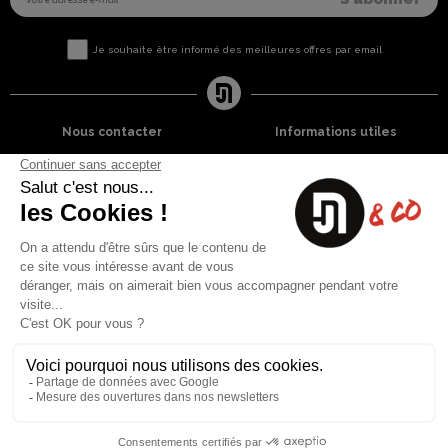
Je souhaite être informé des meilleures offres par email
Nous contacter
Informations utiles
8 rue du capitaine Jean Croisa
Livraisons et Retours
13009 Marseille
Garantie satisfaction
+33 (0)4 91 07 41 16
Paiement sécurisé
Plan du site
Blog
Facebook
Instagram
Nos produits
A propos
Ventes Flash
Qui sommes nous
Meilleures ventes
Mentions légales
Nouveaux Produits
Conditions générales (CGV)
Liste des marques
Contactez-nous
Fiches de sécurité