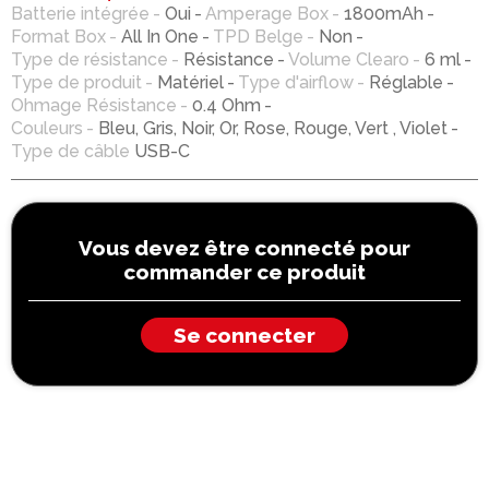
Batterie intégrée
Oui
Amperage Box
1800mAh
Format Box
All In One
TPD Belge
Non
Type de résistance
Résistance
Volume Clearo
6 ml
Type de produit
Matériel
Type d'airflow
Réglable
Ohmage Résistance
0.4 Ohm
Couleurs
Bleu, Gris, Noir, Or, Rose, Rouge, Vert , Violet
Type de câble
USB-C
Vous devez être connecté pour
commander ce produit
Se connecter