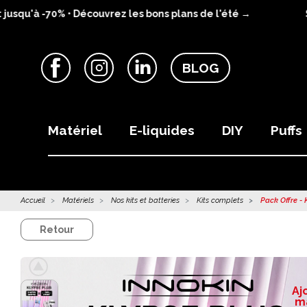
u'à -70% • Découvrez les bons plans de l'été →
SUM
BLOG
Facebook
Instagram
LinkedIn
Matériel
E-liquides
DIY
Puffs
Accueil
Matériels
Nos kits et batteries
Kits complets
Pack Offre - 
Retour
Aj
ma