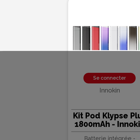
Se connecter
Innokin
Kit Pod Klypse Pl
1800mAh - Innok
Batterie intégrée -