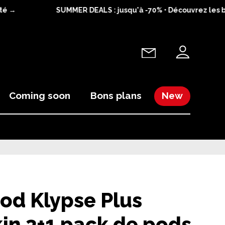
→
SUMMER DEALS : jusqu'à -70% • Découvrez les bons
Coming soon
Bons plans
New
Pod Klypse Plus
in 3+1 pack de pods