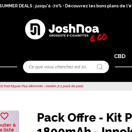
MER DEALS : jusqu'à -70% • Découvrez les bons plans de l'été 
CBD
Kit Pod Klypse Plus 1800mAh - Innokin 3+1 pack de pods
Pack Offre - Kit 
favorite_border
outer à
1800mAh - Innok
 liste