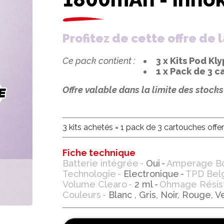
Profitez de cette offre d
Ce pack contient :
3 x Kits Pod K
1 x Pack de 3 
Offre valable dans la limite des stock
3 kits achetés = 1 pack de 3 cartouches offer
Fiche technique
Batterie intégrée
Oui
Amperage B
Technologie
Electronique
TPD Bel
Volume Clearo
2 ml
Ohmage Résis
Couleurs
Blanc , Gris, Noir, Rouge, Ve