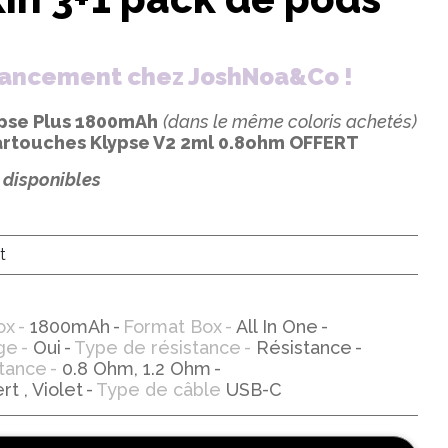
e lancement chez JoshNoa&Co !
lypse Plus 1800mAh
(dans le même coloris achetés)
cartouches Klypse V2 2ml 0.8ohm OFFERT
s disponibles
t
ox
1800mAh
Format Box
All In One
ge
Oui
Type de résistance
Résistance
tance
0.8 Ohm, 1.2 Ohm
rt , Violet
Type de câble
USB-C