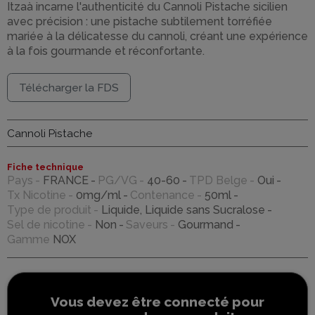
Itzaà incarne l'authenticité du Cannoli Pistache sicilien
avec précision : une pistache subtilement torréfiée
mariée à la délicatesse du cannoli, créant une expérience
à la fois gourmande et réconfortante.
Télécharger la FDS
Cannoli Pistache
Fiche technique
Pays
FRANCE
PG/VG
40-60
TPD Belge
Oui
Tx Nicotine
0mg/ml
Contenance
50ml
Type de produit
Liquide, Liquide sans Sucralose
Sel de nicotine
Non
Saveurs
Gourmand
Gamme
NOX
Vous devez être connecté pour