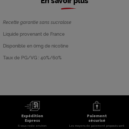
En savoir plus
Recette garantie sans sucralose
Liquide provenant de France
Disponible en 0mg de nicotine
Taux de PG/VG : 40%/60%
Expédition
Paiement
Express
sécurisé
Il vous reste environ
Les moyens de paiement proposés sont