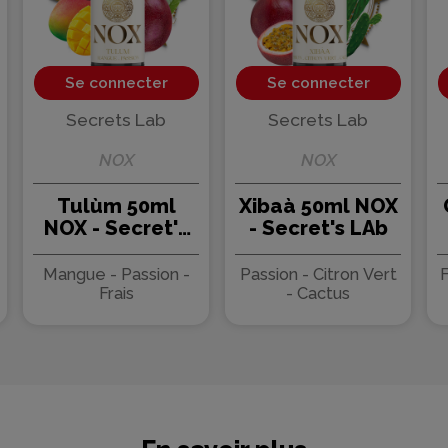
Se connecter
Se connecter
Secrets Lab
Secrets Lab
NOX
NOX
Tulùm 50ml
Xibaà 50ml NOX
NOX - Secret's
- Secret's LAb
LAb
Mangue - Passion -
Passion - Citron Vert
F
Frais
- Cactus