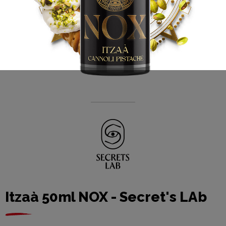
Itzaà 50ml NOX - Secret's LAb