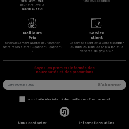
30
h -
23
m -
01
s
tous 100% sécurisés
pour être livré le
mardi 11 août
Meilleurs
Service
Prix
client
continuellement ajustés pour garantir
Le service client est a votre disposition
notre raison d'être : « gagnant - gagnant
du lundi au jeudi de 9h30 à 19h et le
»
vendredi de 9h30 à 14h
Soyez les premiers informés des
nouveautés et des promotions
Je souhaite être informé des meilleures offres par email
Nous contacter
Informations utiles