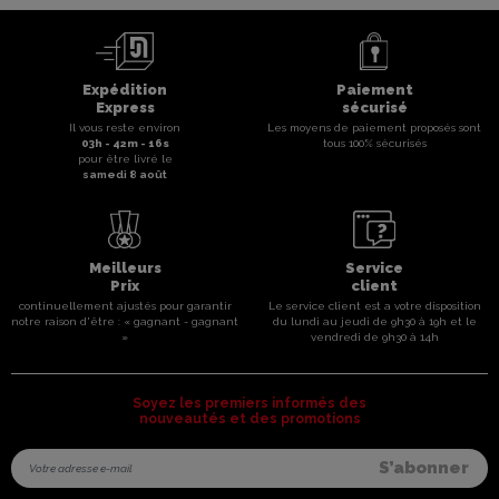
Expédition
Paiement
Express
sécurisé
Il vous reste environ
Les moyens de paiement proposés sont
03
h -
42
m -
16
s
tous 100% sécurisés
pour être livré le
samedi 8 août
Meilleurs
Service
Prix
client
continuellement ajustés pour garantir
Le service client est a votre disposition
notre raison d'être : « gagnant - gagnant
du lundi au jeudi de 9h30 à 19h et le
»
vendredi de 9h30 à 14h
Soyez les premiers informés des
nouveautés et des promotions