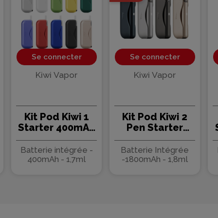
Se connecter
Se connecter
Kiwi Vapor
Kiwi Vapor
Kit Pod Kiwi 1
Kit Pod Kiwi 2
Starter 400mAh
Pen Starter
- Kiwi Vapor
400mAh - Kiwi
(avec
Vapor (avec
Batterie intégrée -
Batterie Intégrée
powerbank)
powerbank
400mAh - 1,7ml
-1800mAh - 1,8ml
1800mAh)