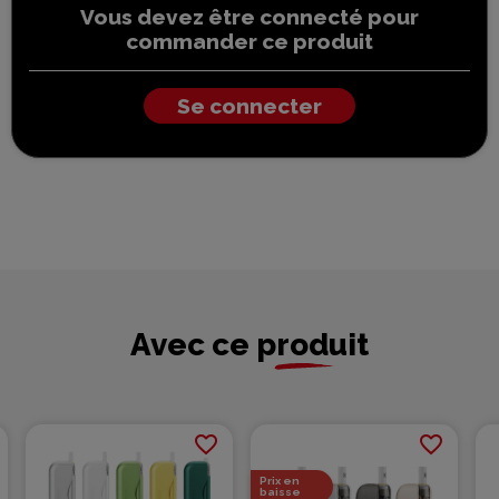
Vous devez être connecté pour
commander ce produit
Se connecter
Avec ce produit
favorite_border
favorite_border
Prix en
baisse