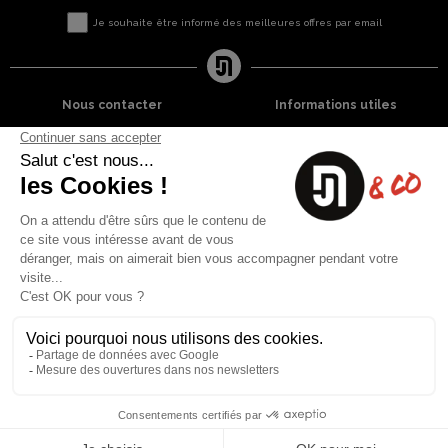
Je souhaite être informé des meilleures offres par email
Nous contacter
Informations utiles
8 rue du capitaine Jean Croisa
Livraisons et Retours
13009 Marseille
Garantie satisfaction
+33 (0)4 91 07 41 16
Paiement sécurisé
Plan du site
Blog
Facebook
Instagram
Nos produits
A propos
Ventes Flash
Qui sommes nous
Meilleures ventes
Mentions légales
Nouveaux Produits
Conditions générales (CGV)
Liste des marques
Contactez-nous
Fiches de sécurité
Conception
Web-design