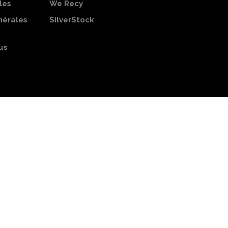
les
We Recy
nérales
SilverStock
us
Web-
Conception
design