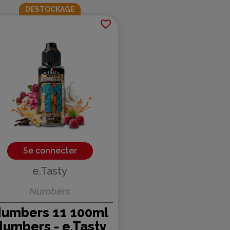
DESTOCKAGE
favorite_border
Se connecter
e.Tasty
Numbers
umbers 11 100ml
umbers - e.Tasty