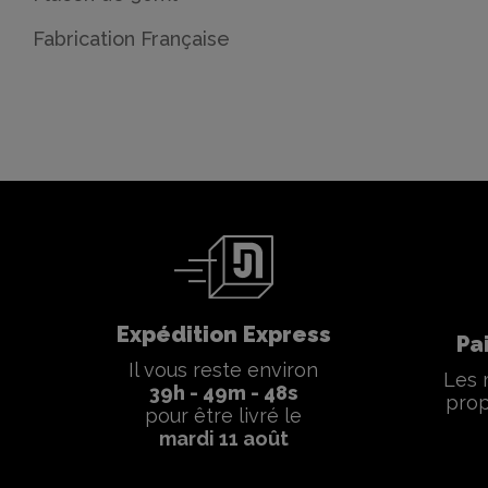
Fabrication Française
Expédition Express
Pa
Il vous reste environ
Les 
39
h -
49
m -
47
s
prop
pour être livré le
mardi 11 août