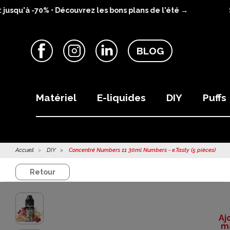
squ'à -70% • Découvrez les bons plans de l'été →
S
BLOG
Facebook
Instagram
LinkedIn
Matériel
E-liquides
DIY
Puffs
Accueil
DIY
Concentré Numbers 11 30ml Numbers - e.Tasty (5 pièces)
Retour
Aj
ma