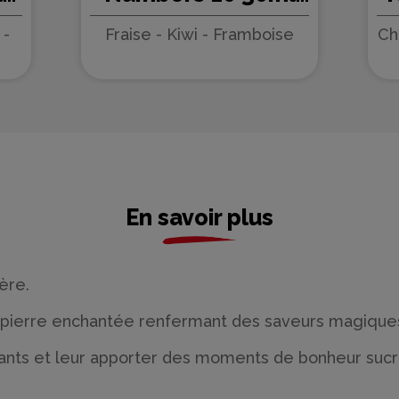
ty
Numbers - e.Tasty
 -
Fraise - Kiwi - Framboise
Ch
(5 pièces)
En savoir plus
ière.
pierre enchantée renfermant des saveurs magiques : 
bitants et leur apporter des moments de bonheur sucr