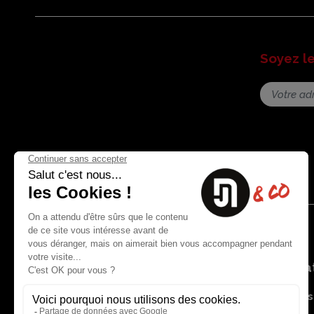
Soyez l
Nous contacter
Informat
8 rue du capitaine Jean Croisa
Livraisons
13009 Marseille