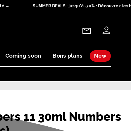
é →
SUMMER DEALS : jusqu'à -70% • Découvrez les bo
Coming soon
Bons plans
New
ers 11 30ml Numbers
s)