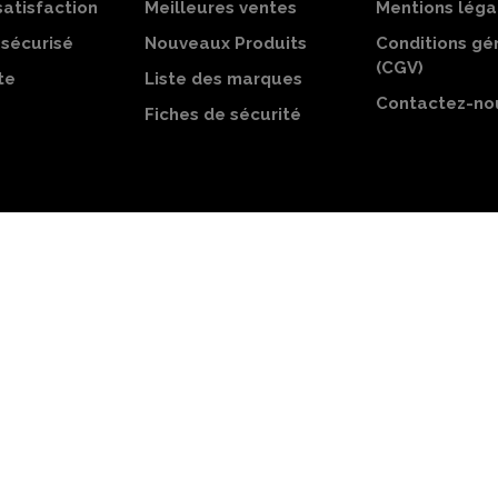
satisfaction
Meilleures ventes
Mentions léga
sécurisé
Nouveaux Produits
Conditions gé
(CGV)
te
Liste des marques
Contactez-no
Fiches de sécurité