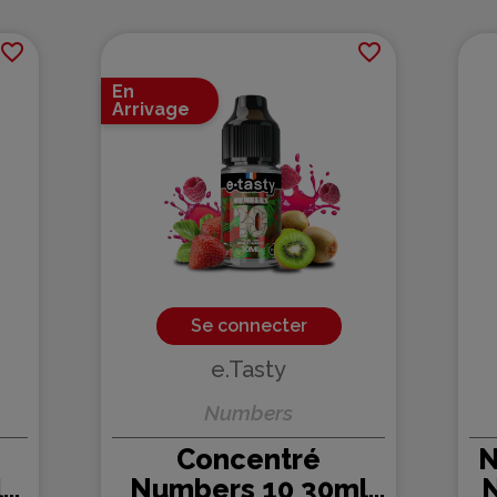
favorite_border
favorite_border
En
Arrivage
Se connecter
e.Tasty
Numbers
Concentré
N
l
Numbers 10 30ml
N