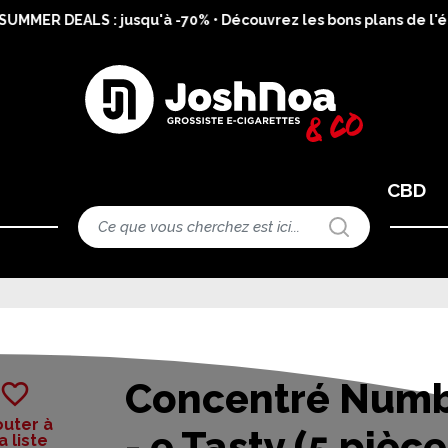
UMMER DEALS : jusqu'à -70% • Découvrez les bons plans de l'ét
CBD
Concentré Numb
favorite_border
outer à
- e.Tasty (5 pièce
 liste