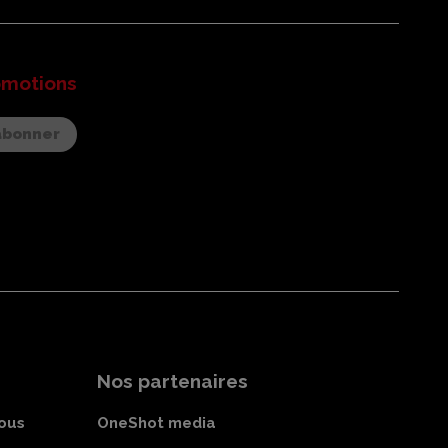
omotions
Nos partenaires
ous
OneShot media