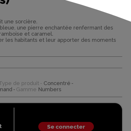
it une sorcière.
 bleue, une pierre enchantée renfermant des
 framboise et caramel.
ûter les habitants et leur apporter des moments
Type de produit
Concentré
mand
Gamme
Numbers
t
Se connecter