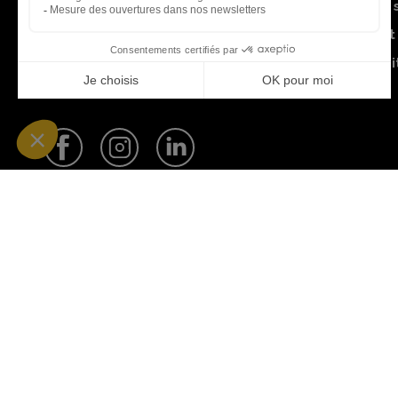
Garantie 
+33 (0)4 91 07 41 16
Paiement 
Plan du si
Blog
Facebook
Instagram
LinkedIn