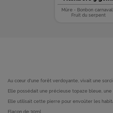
Numbers - e.Tas
Mûre - Bonbon carnaval
(5 pièces)
Fruit du serpent
Au cœur d'une forêt verdoyante, vivait une sorc
Elle possédait une précieuse topaze bleue, une 
Elle utilisait cette pierre pour envoûter les ha
Flacon de 30ml