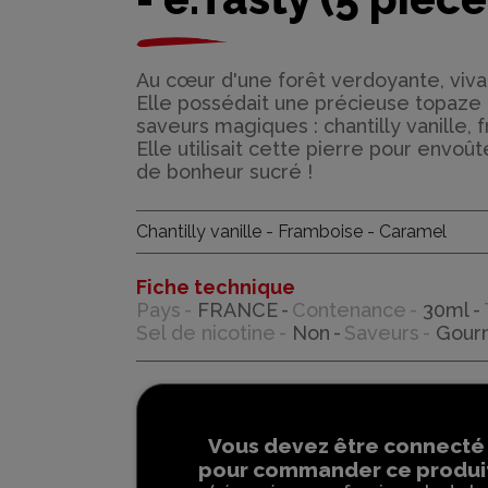
Au cœur d'une forêt verdoyante, viva
Elle possédait une précieuse topaze
saveurs magiques : chantilly vanille,
Elle utilisait cette pierre pour envo
de bonheur sucré !
Chantilly vanille - Framboise - Caramel
Fiche technique
Pays
FRANCE
Contenance
30ml
Sel de nicotine
Non
Saveurs
Gour
Vous devez être connecté
pour commander ce produi