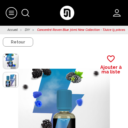
Accueil
DIY
Concentré Raven Blue 30ml New Collection - TJuice (5 pièces)
Retour
favorite_border
Ajouter à
ma liste