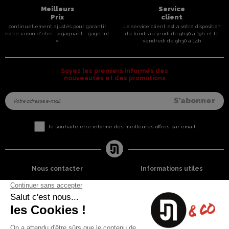
Meilleurs
Service
Prix
client
continuellement ajustés pour garantir
Le service client est a votre disposition
notre raison d'être : « gagnant - gagnant
du lundi au jeudi de 9h30 à 19h et le
»
vendredi de 9h30 à 14h
Soyez les premiers informés des
nouveautés et des promotions
Je souhaite être informé des meilleures offres par email
Nous contacter
Informations utiles
8 rue du capitaine Jean Croisa
Livraisons et Retours
13009 Marseille
Garantie satisfaction
+33 (0)4 91 07 41 16
Paiement sécurisé
Plan du site
Blog
Facebook
Instagram