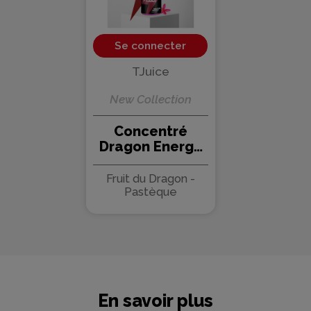
Se connecter
TJuice
New Collection
Concentré
Dragon Energy
30ml New
Collection -
Fruit du Dragon -
TJuice (5 pièces)
Pastèque
En savoir plus