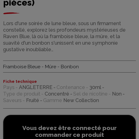
pièces)
Lors d'une soirée de lune bleue, sous un firmament
constellé, explorez les profondeurs mystérieuses de
Raven Blue, là où la framboise bleue, la mûre, et la
suavité d'un bonbon s'unissent en une symphonie
gustative inoubliable…
Framboise Bleue - Mûre - Bonbon
Fiche technique
Pays
ANGLETERRE
Contenance
30ml
Type de produit
Concentré
Sel de nicotine
Non
Saveurs
Fruité
Gamme
New Collection
Vous devez être connecté pour
commander ce produit