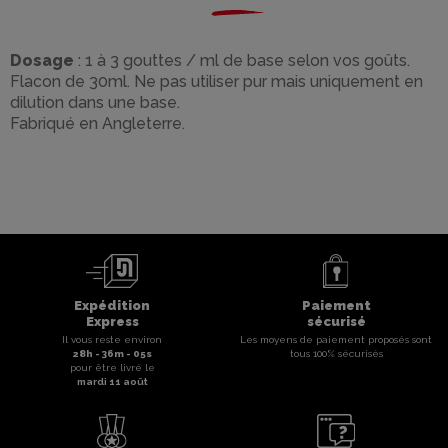
Dosage
: 1 à 3 gouttes / ml de base selon vos goûts.
Flacon de 30ml. Ne pas utiliser pur mais uniquement en
dilution dans une base.
Fabriqué en Angleterre.
Expédition
Paiement
Express
sécurisé
Il vous reste environ
Les moyens de paiement proposés sont
28
h -
36
m -
04
s
tous 100% sécurisés
pour être livré le
mardi 11 août