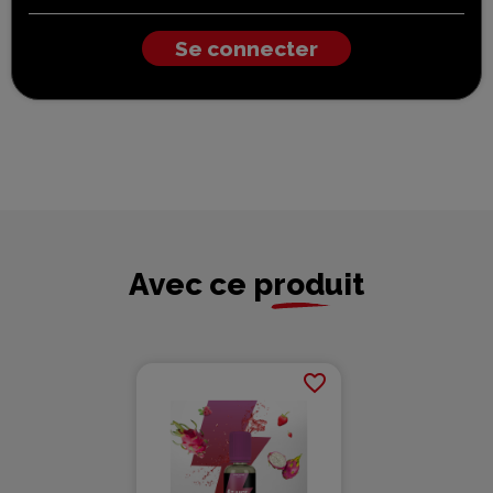
Se connecter
Avec ce produit
favorite_border