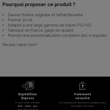
Pourquoi proposer ce produit ?
Saveur fruitée originale et rafraîchissante
Format 30 ml
Adapté à une large gamme de bases PG/VG
Fabriqué en France, gage de qualité
Permet une personnalisation complète des e-liquides
Ne pas vaper seul !
Expédition
Paiement
Express
sécurisé
Il vous reste environ
Les moyens de paiement proposés sont
61
h -
04
m -
46
s
tous 100% sécurisés
pour être livré le