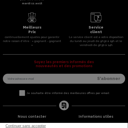
mardi 11 août
Meilleurs
Service
Prix
client
continuellement ajustés pour garantir
Le service client est a votre disposition
notre raison d'être : « gagnant - gagnant
du lundi au jeudi de 9h30 à 19h et le
»
vendredi de 9h30 à 14h
Soyez les premiers informés des
nouveautés et des promotions
Je souhaite être informé des meilleures offres par email
Nous contacter
Informations utiles
8 rue du capitaine Jean Croisa
Livraisons et Retours