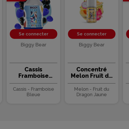
Se connecter
Se connecter
Biggy Bear
Biggy Bear
Cassis
Concentré
Framboise
Melon Fruit du
Bleue 200ml -
Dragon 30ml -
Biggy Bear
Biggy Bear (5
Cassis - Framboise
Melon - Fruit du
pièces)
Bleue
Dragon Jaune