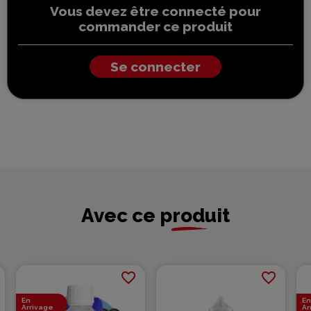
Vous devez être connecté pour
commander ce produit
Se connecter
Avec ce produit
favorite_border
favorite_border
En
En
Arrivage
Ar