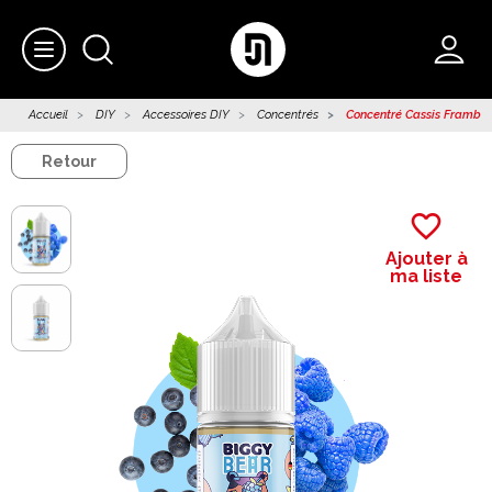
Accueil
DIY
Accessoires DIY
Concentrés
Concentré Cassis Frambois
Retour
favorite_border
Ajouter à
ma liste