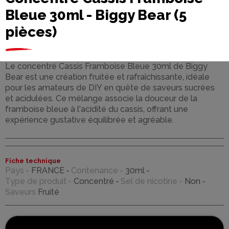
Bleue 30ml - Biggy Bear (5
pièces)
Le concentré Cassis Framboise Bleue 30ml de Biggy
Bear est une création fruitée et rafraîchissante, idéale
pour les amateurs de DIY en quête de saveurs sucrées
et acidulées. Ce mélange associe la douceur de la
framboise bleue à l'acidité du cassis, offrant une
expérience gustative équilibrée et agréable.
Fiche technique
Pays
FRANCE
Contenance
30ml
Type de produit
Concentré
Sel de nicotine
Non
Saveurs
Fruité