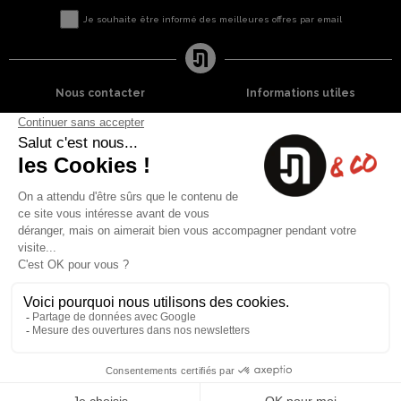
Je souhaite être informé des meilleures offres par email
Nous contacter
Informations utiles
8 rue du capitaine Jean Croisa
Livraisons et Retours
13009 Marseille
Garantie satisfaction
+33 (0)4 91 07 41 16
Paiement sécurisé
Plan du site
Blog
Facebook
Instagram
Nos produits
A propos
Ventes Flash
Qui sommes nous
Meilleures ventes
Mentions légales
Nouveaux Produits
Conditions générales (CGV)
Liste des marques
Contactez-nous
Fiches de sécurité
Conception
Web-design