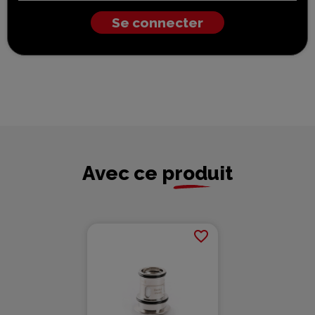
Se connecter
Avec ce produit
favorite_border