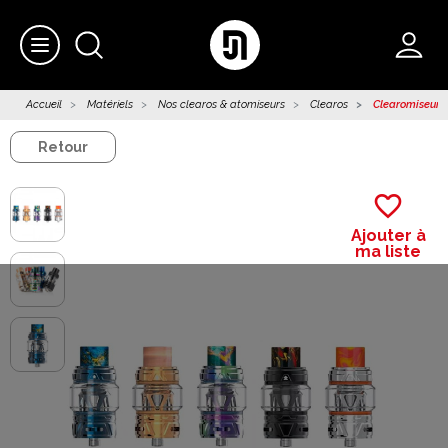
Accueil
Matériels
Nos clearos & atomiseurs
Clearos
Clearomiseur F
Retour
favorite_border
Ajouter à
ma liste