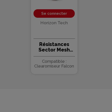
Se connecter
Horizon Tech
Résistances
Sector Mesh
pour Falcon 2
(0.14ohm) -
Compatible :
HorizonTech
Clearomiseur Falcon
(pack de 3)