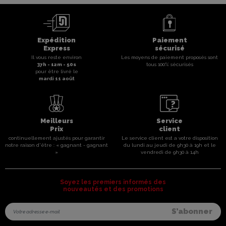
Expédition
Paiement
Express
sécurisé
Il vous reste environ
Les moyens de paiement proposés sont
37
h -
12
m -
50
s
tous 100% sécurisés
pour être livré le
mardi 11 août
Meilleurs
Service
Prix
client
continuellement ajustés pour garantir
Le service client est a votre disposition
notre raison d'être : « gagnant - gagnant
du lundi au jeudi de 9h30 à 19h et le
»
vendredi de 9h30 à 14h
Soyez les premiers informés des
nouveautés et des promotions