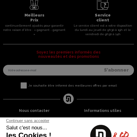
Meilleurs
Service
Prix
client
continuellement ajustés pour garantir
Le service client est a votre disposition
notre raison d'être : « gagnant - gagnant
du lundi au jeudi de 9h30 à 19h et le
»
vendredi de 9h30 à 14h
Soyez les premiers informés des
nouveautés et des promotions
Je souhaite être informé des meilleures offres par email
Nous contacter
Informations utiles
8 rue du capitaine Jean Croisa
Livraisons et Retours
13009 Marseille
Garantie satisfaction
+33 (0)4 91 07 41 16
Paiement sécurisé