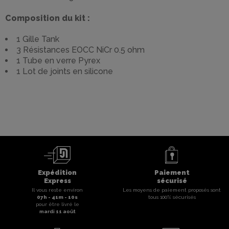
Composition du kit :
1 Gille Tank
3 Résistances EOCC NiCr 0.5 ohm
1 Tube en verre Pyrex
1 Lot de joints en silicone
Expédition
Paiement
Express
sécurisé
Il vous reste environ
Les moyens de paiement proposés sont
07
h -
41
m -
10
s
tous 100% sécurisés
pour être livré le
mardi 11 août