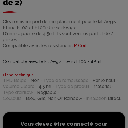
de 2)
Clearomiseur pod de remplacement pour le kit Aegis
Eteno E100 et E100i de Geekvape.
D'une capacité de 4.5ml, ils sont vendus par lot de 2
pièces.
Compatible avec les résistances
P Coil
.
Compatible avec le kit Aegis Eteno E100 - 4,5ml
Fiche technique
TPD Belge
Non
Type de remplissage
Par le haut
Volume Clearo
4,5 ml
Type de produit
Matériel
Type d'airflow
Réglable
Couleurs
Bleu, Gris, Noir, Or, Rainbow
Inhalation
Direct
Vous devez être connecté pour