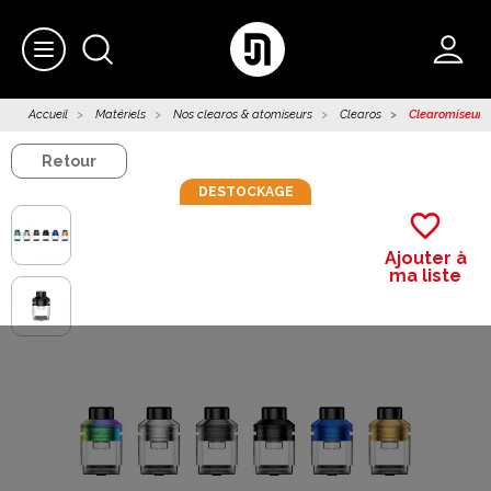
Accueil
Matériels
Nos clearos & atomiseurs
Clearos
Clearomiseur P
Retour
DESTOCKAGE
favorite_border
Ajouter à
ma liste