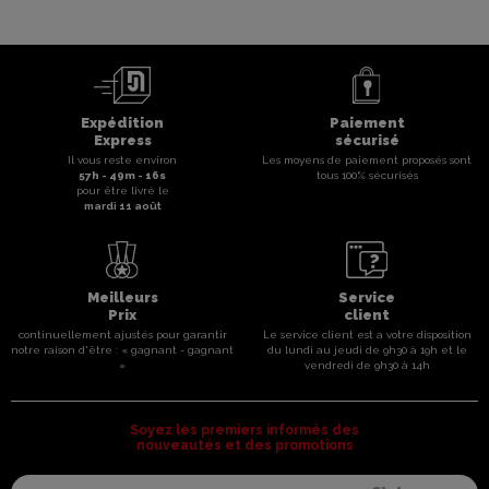
Expédition
Paiement
Express
sécurisé
Il vous reste environ
Les moyens de paiement proposés sont
57
h -
49
m -
16
s
tous 100% sécurisés
pour être livré le
mardi 11 août
Meilleurs
Service
Prix
client
continuellement ajustés pour garantir
Le service client est a votre disposition
notre raison d'être : « gagnant - gagnant
du lundi au jeudi de 9h30 à 19h et le
»
vendredi de 9h30 à 14h
Soyez les premiers informés des
nouveautés et des promotions