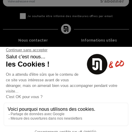
Je souhaite être informé des meilleures offres par email
Nous contacter
Informations utiles
8 rue du capitaine Jean Croisa
Livraisons et Retours
13009 Marseille
Garantie satisfaction
+33 (0)4 91 07 41 16
Paiement sécurisé
Plan du site
Blog
Facebook
Instagram
Nos produits
A propos
Ventes Flash
Qui sommes nous
Meilleures ventes
Mentions légales
Nouveaux Produits
Conditions générales (CGV)
Liste des marques
Contactez-nous
Fiches de sécurité