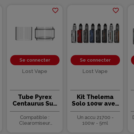
favorite_border
favorite_border
Se connecter
Se connecter
Lost Vape
Lost Vape
Tube Pyrex
Kit Thelema
Centaurus Sub
Solo 100w avec
Ohm (2/5ml) -
Centaurus Sub
Lost Vape
Ohm 5ml - Lost
Compatible :
Un accu 21700 -
Vape
Clearomiseur
100w - 5ml
Centaurus Sub Ohm