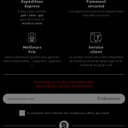
Expédition
Paiement
Express
sécurisé
Il vous reste environ
Les moyens de paiement proposés sont
42
h -
20
m -
47
s
tous 100% sécurisés
pour être livré le
mardi 11 août
Meilleurs
Service
Prix
client
continuellement ajustés pour garantir
Le service client est a votre disposition
notre raison d'être : « gagnant - gagnant
du lundi au jeudi de 9h30 à 19h et le
»
vendredi de 9h30 à 14h
Soyez les premiers informés des
nouveautés et des promotions
Je souhaite être informé des meilleures offres par email