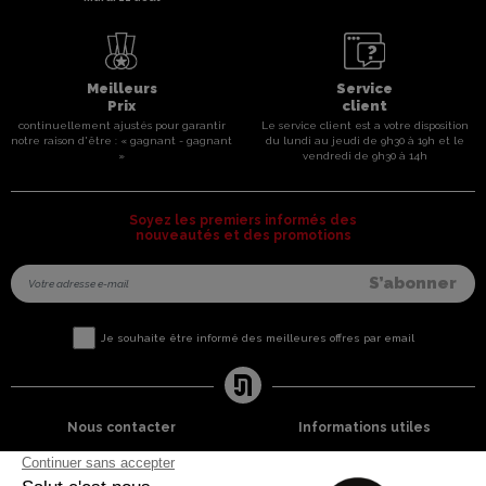
Meilleurs
Service
Prix
client
continuellement ajustés pour garantir
Le service client est a votre disposition
notre raison d'être : « gagnant - gagnant
du lundi au jeudi de 9h30 à 19h et le
»
vendredi de 9h30 à 14h
Soyez les premiers informés des
nouveautés et des promotions
Je souhaite être informé des meilleures offres par email
Nous contacter
Informations utiles
8 rue du capitaine Jean Croisa
Livraisons et Retours
13009 Marseille
Garantie satisfaction