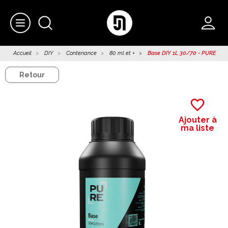
Accueil
DIY
Contenance
80 ml et +
Base DIY 1L 30/70 - PURE
Retour
favorite_border
Ajouter à
ma liste