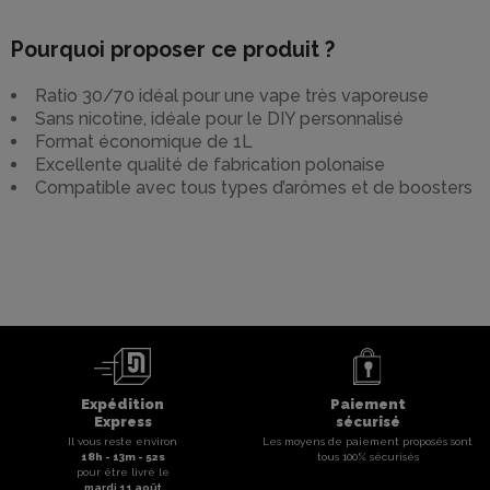
Pourquoi proposer ce produit ?
Ratio 30/70 idéal pour une vape très vaporeuse
Sans nicotine, idéale pour le DIY personnalisé
Format économique de 1L
Excellente qualité de fabrication polonaise
Compatible avec tous types d’arômes et de boosters
Expédition
Paiement
Express
sécurisé
Il vous reste environ
Les moyens de paiement proposés sont
18
h -
13
m -
52
s
tous 100% sécurisés
pour être livré le
mardi 11 août