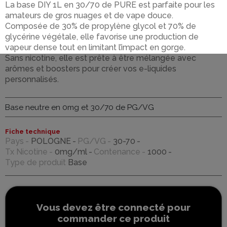
La base DIY 1L en 30/70 de PURE est parfaite pour les
amateurs de gros nuages et de vape douce.
Composée de 30% de propylène glycol et 70% de
glycérine végétale, elle favorise une production de
vapeur dense tout en limitant l’impact en gorge.
Sans nicotine, elle est prête à être mélangée avec
arômes et boosters pour créer vos e-liquides
personnalisés.
Base neutre en 0mg et 30/70 de PG/VG
Fiche technique
Pays
POLOGNE
PG/VG
30-70
Tx Nicotine
0mg/ml
Contenance
1000
Type de produit
Base
Vous devez être connecté pour
commander ce produit