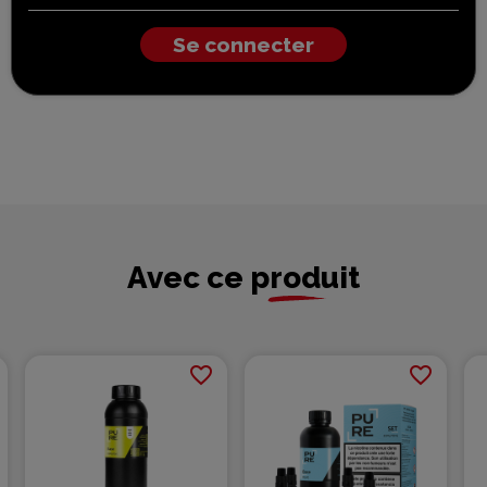
Se connecter
Avec ce produit
favorite_border
favorite_border