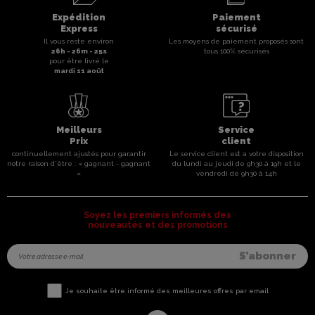
Expédition
Paiement
Express
sécurisé
Il vous reste environ
Les moyens de paiement proposés sont
26
h -
26
m -
25
s
tous 100% sécurisés
pour être livré le
mardi 11 août
Meilleurs
Service
Prix
client
continuellement ajustés pour garantir
Le service client est a votre disposition
notre raison d'être : « gagnant - gagnant
du lundi au jeudi de 9h30 à 19h et le
»
vendredi de 9h30 à 14h
Soyez les premiers informés des
nouveautés et des promotions
Je souhaite être informé des meilleures offres par email