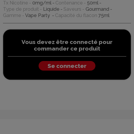
Tx Nicotine
0mg/ml
Contenance
50ml
Type de produit
Liquide
Saveurs
Gourmand
Gamme
Vape Party
Capacité du flacon
75ml
Vous devez être connecté pour
commander ce produit
Se connecter