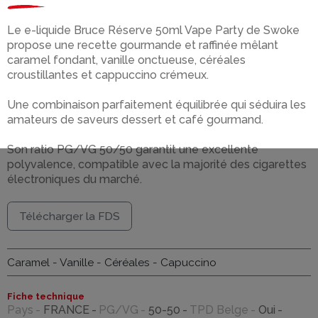
Le e-liquide Bruce Réserve 50ml Vape Party de Swoke
propose une recette gourmande et raffinée mêlant
caramel fondant, vanille onctueuse, céréales
croustillantes et cappuccino crémeux.
Une combinaison parfaitement équilibrée qui séduira les
amateurs de saveurs dessert et café gourmand.
Son ratio PG/VG 50/50 garantit une excellente
polyvalence, compatible avec la majorité des cigarettes
électroniques du marché.
Télécharger la FDS
Caramel - Vanille - Céréales - Capuccino
Fiche technique
Pays
FRANCE
PG/VG
50-50
TPD Belge
Oui