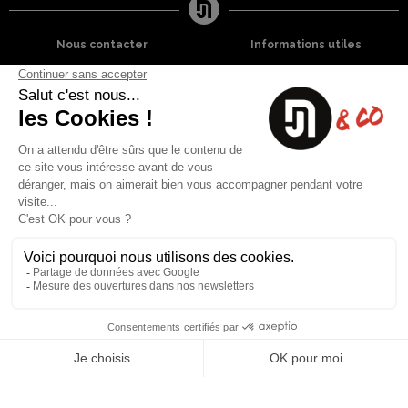
Nous contacter
Informations utiles
8 rue du capitaine Jean Croisa
Livraisons et Retours
13009 Marseille
Garantie satisfaction
+33 (0)4 91 07 41 16
Paiement sécurisé
Plan du site
Blog
Facebook
Instagram
Nos produits
A propos
Ventes Flash
Qui sommes nous
Meilleures ventes
Mentions légales
Nouveaux Produits
Conditions générales (CGV)
Liste des marques
Contactez-nous
Fiches de sécurité
Conception
Web-design