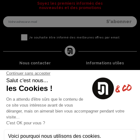
Soyez les premiers informés des
nouveautés et des promotions
Je souhaite être informé des meilleures offres par email
Nous contacter
Informations utiles
8 rue du capitaine Jean Croisa
Livraisons et Retours
13009 Marseille
Garantie satisfaction
+33 (0)4 91 07 41 16
Paiement sécurisé
Plan du site
Blog
Facebook
Instagram
Nos produits
A propos
Ventes Flash
Qui sommes nous
Meilleures ventes
Mentions légales
Nouveaux Produits
Conditions générales (CGV)
Liste des marques
Contactez-nous