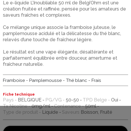
Le e-liquide L’Inoubliable 50 ml de Belgi’Ohm est une
création fruitée et raffinée, pensée pour les amateurs de
saveurs fraîches et complexes.
Ce mélange unique associe la framboise juteuse, le
pamplemousse acidulé et la délicatesse du thé blanc,
relevés d’une touche de fraîcheur légère.
Le résultat est une vape élégante, désaltérante et
parfaitement équilibrée entre douceur, amertume et
fraîcheur naturelle.
Framboise - Pamplemousse - Thé blanc - Frais
Fiche technique
Pays
BELGIQUE
PG/VG
50-50
TPD Belge
Oui
Tx Nicotine
0mg/ml
Contenance
50ml
Type de produit
Liquide
Saveurs
Boisson, Fruité