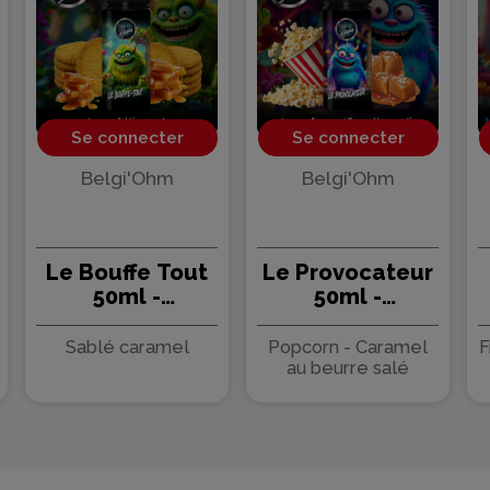
Se connecter
Se connecter
Belgi'Ohm
Belgi'Ohm
Le Bouffe Tout
Le Provocateur
50ml -
50ml -
Belgi'Ohm
Belgi'Ohm
Sablé caramel
Popcorn - Caramel
F
au beurre salé