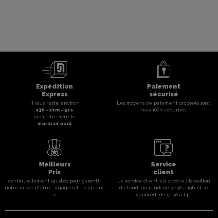
Expédition
Paiement
Express
sécurisé
Il vous reste environ
Les moyens de paiement proposés sont
23
h -
21
m -
51
s
tous 100% sécurisés
pour être livré le
mardi 11 août
Meilleurs
Service
Prix
client
continuellement ajustés pour garantir
Le service client est a votre disposition
notre raison d'être : « gagnant - gagnant
du lundi au jeudi de 9h30 à 19h et le
»
vendredi de 9h30 à 14h