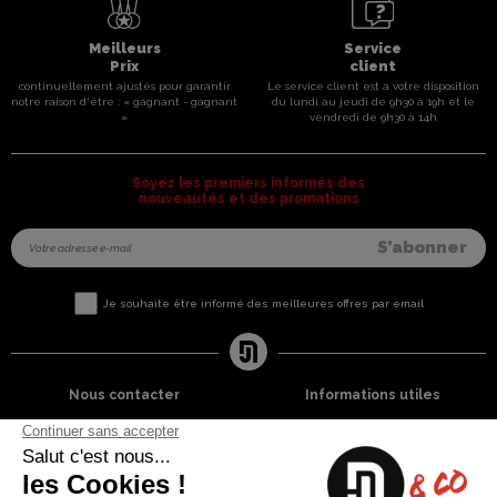
Meilleurs
Service
Prix
client
continuellement ajustés pour garantir
Le service client est a votre disposition
notre raison d'être : « gagnant - gagnant
du lundi au jeudi de 9h30 à 19h et le
»
vendredi de 9h30 à 14h
Soyez les premiers informés des
nouveautés et des promotions
Je souhaite être informé des meilleures offres par email
Nous contacter
Informations utiles
8 rue du capitaine Jean Croisa
Livraisons et Retours
13009 Marseille
Garantie satisfaction
+33 (0)4 91 07 41 16
Paiement sécurisé
Plan du site