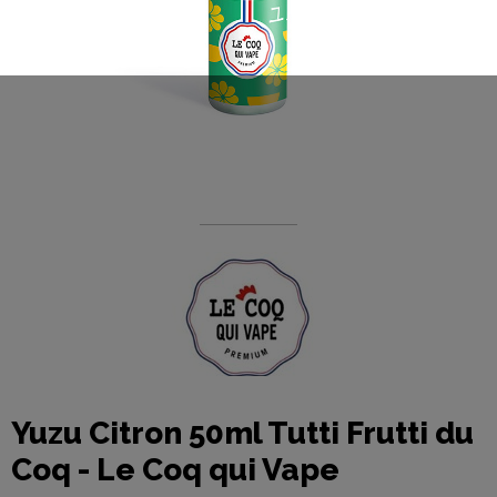
Yuzu Citron 50ml Tutti Frutti du
Coq - Le Coq qui Vape