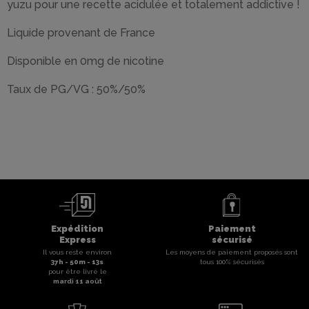
yuzu pour une recette acidulée et totalement addictive !
Liquide provenant de France
Disponible en 0mg de nicotine
Taux de PG/VG : 50%/50%
Expédition
Paiement
Express
sécurisé
Il vous reste environ
Les moyens de paiement proposés sont
37
h -
50
m -
12
s
tous 100% sécurisés
pour être livré le
mardi 11 août