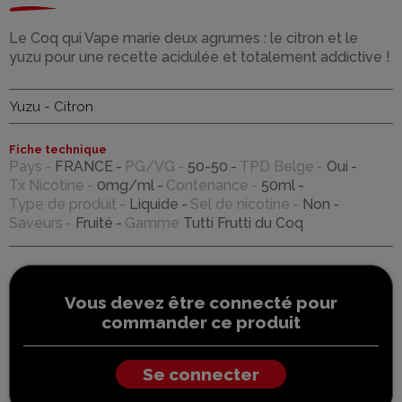
Le Coq qui Vape marie deux agrumes : le citron et le
yuzu pour une recette acidulée et totalement addictive !
Yuzu - Citron
Fiche technique
Pays
FRANCE
PG/VG
50-50
TPD Belge
Oui
Tx Nicotine
0mg/ml
Contenance
50ml
Type de produit
Liquide
Sel de nicotine
Non
Saveurs
Fruité
Gamme
Tutti Frutti du Coq
Vous devez être connecté pour
commander ce produit
Se connecter