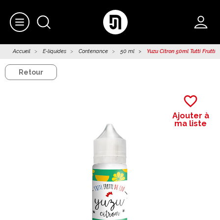
Accueil
E-liquides
Contenance
50 ml
Yuzu Citron 50ml Tutti Frutti
Retour
favorite_border
Ajouter à
ma liste