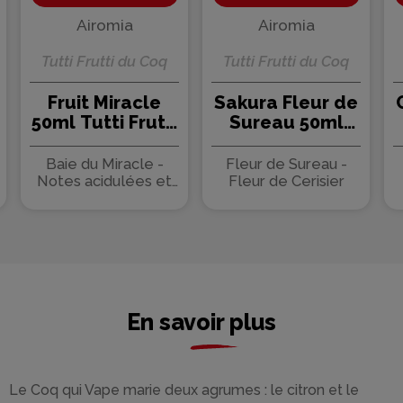
Airomia
Airomia
Tutti Frutti du Coq
Tutti Frutti du Coq
Fruit Miracle
Sakura Fleur de
50ml Tutti Frutti
Sureau 50ml
du Coq - Le Coq
Tutti Frutti du
qui Vape
Coq - Le Coq qui
Baie du Miracle -
Fleur de Sureau -
Vape
Notes acidulées et
Fleur de Cerisier
fraiches
En savoir plus
Le Coq qui Vape marie deux agrumes : le citron et le