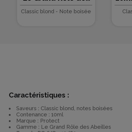
Abeilles - Protect
d
Classic blond - Note boisée
Cla
Prot
Caractéristiques :
Saveurs : Classic blond, notes boisées
Contenance : 10ml
Marque : Protect
Gamme : Le Grand Rôle des Abeilles