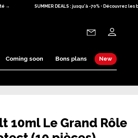
é →
SUMMER DEALS : jusqu'à -70% • Découvrez les bon
Coming soon
Bons plans
New
lt 10ml Le Grand Rôle
otect (10 pièces)