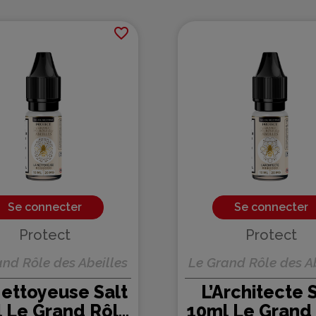
favorite_border
Se connecter
Se connecter
Protect
Protect
nd Rôle des Abeilles
Le Grand Rôle des A
ettoyeuse Salt
L’Architecte 
 Le Grand Rôle
10ml Le Grand 