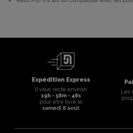
Ratio PG/VG 40/60 compatible avec les pod
Expédition Express
Pa
Il vous reste environ
Les 
19
h -
58
m -
47
s
prop
pour être livré le
samedi 8 août