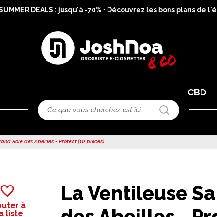
MMER DEALS : jusqu'à -70% • Découvrez les bons plans de l'ét
CBD
and Rôle des Abeilles - Protect (10 pièces)
La Ventileuse Sa
favorite_border
outer à
des Abeilles - Pr
 liste