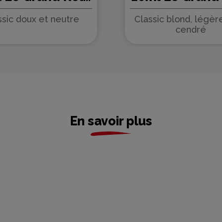
es Abeilles -
des Abeilles
ssic doux et neutre
Classic blond, légè
ect (10 pièces)
Protect (10 pi
cendré
En savoir plus