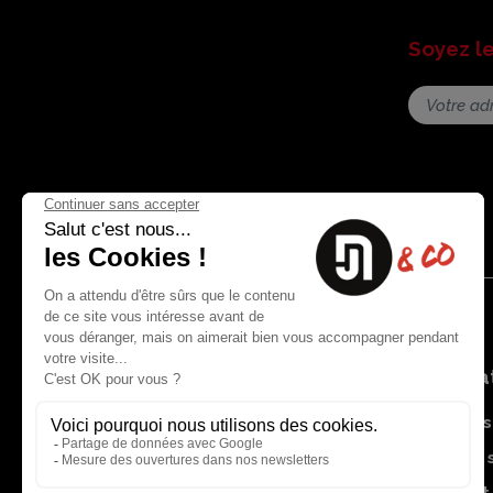
Soyez l
Nous contacter
Informat
8 rue du capitaine Jean Croisa
Livraisons
13009 Marseille
Garantie 