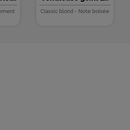
 -
Grand Rôle des
rement
Classic blond - Note boisée
èces)
Abeilles - Protect (5
pièces)