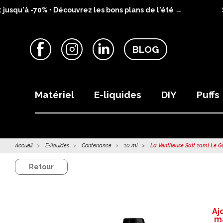
squ'à -70% • Découvrez les bons plans de l'été →
SU
BLOG
Facebook
Instagram
LinkedIn
Matériel
E-liquides
DIY
Puffs
Accueil
E-liquides
Contenance
10 ml
La Ventileuse Salt 10ml Le Gr
Retour
Aj
ma