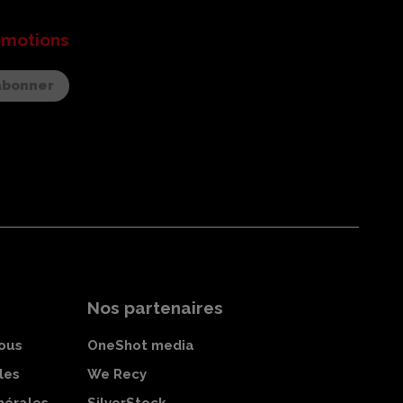
omotions
Nos partenaires
ous
OneShot media
les
We Recy