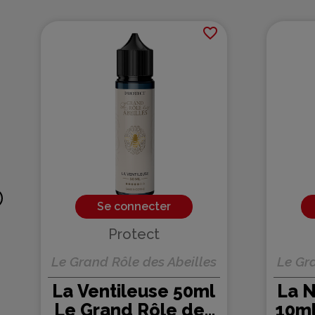
favorite_border
Se connecter
Protect
Le Grand Rôle des Abeilles
Le Gra
La Ventileuse 50ml
La N
Le Grand Rôle des
10ml