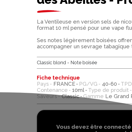
La Ventileuse en version sels de nicot
format 10 ml pensé pour une vape flu
Ses notes légèrement boisées offren
accompagner un sevrage tabagique t
Classic blond - Note boisée
Fiche technique
Pays
FRANCE
PG/VG
40-60
TPD
Contenance
10ml
Type de produit
Saveurs
Classic
Gamme
Le Grand R
Vous devez être connecté