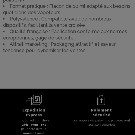
Format pratique : Flacon de 10 ml adapté aux besoins
quotidiens des vapoteurs
Polyvalence : Compatible avec de nombreux
dispositifs, facilitant la vente croisée
Qualité française : Fabrication conforme aux normes
européennes, gage de sécurité
Attrait marketing : Packaging attractif et saveur
tendance pour dynamiser les ventes
Expédition
Paiement
Express
sécurisé
Il vous reste environ
Les moyens de paiement proposés sont
46
h -
09
m -
17
s
tous 100% sécurisés
pour être livré le
mardi 11 août