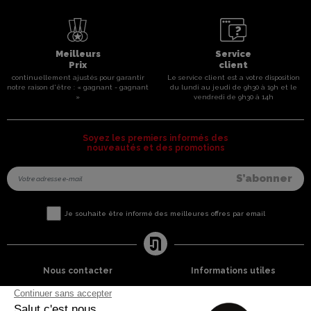
Meilleurs
Service
Prix
client
continuellement ajustés pour garantir
Le service client est a votre disposition
notre raison d'être : « gagnant - gagnant
du lundi au jeudi de 9h30 à 19h et le
»
vendredi de 9h30 à 14h
Soyez les premiers informés des
nouveautés et des promotions
Je souhaite être informé des meilleures offres par email
Nous contacter
Informations utiles
8 rue du capitaine Jean Croisa
Livraisons et Retours
13009 Marseille
Garantie satisfaction