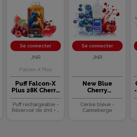
Se connecter
Se connecter
JNR
JNR
Falcon-X Plus
Puff Falcon-X
New Blue
Plus 28K Cherry
Cherry
Watermelon
Cranberry 10ml
Freeze 950mAh
- JNR (10 pièces)
Puff rechargeable -
Cerise bleue -
22ml - JNR
Réservoir de 2ml + 2
Canneberge
flacons de 10ml