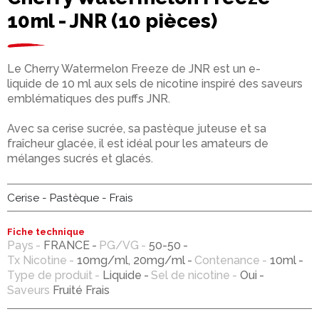
10ml - JNR (10 pièces)
Le Cherry Watermelon Freeze de JNR est un e-
liquide de 10 ml aux sels de nicotine inspiré des saveurs
emblématiques des puffs JNR.
Avec sa cerise sucrée, sa pastèque juteuse et sa
fraîcheur glacée, il est idéal pour les amateurs de
mélanges sucrés et glacés.
Cerise - Pastèque - Frais
Fiche technique
Pays
FRANCE
PG/VG
50-50
Tx Nicotine
10mg/ml, 20mg/ml
Contenance
10ml
Type de produit
Liquide
Sel de nicotine
Oui
Saveurs
Fruité Frais