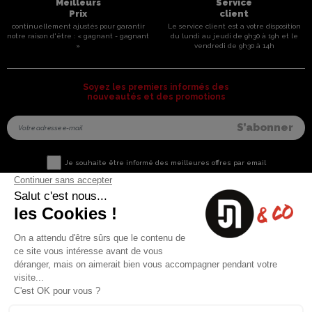
Meilleurs
Service
Prix
client
continuellement ajustés pour garantir
Le service client est a votre disposition
notre raison d'être : « gagnant - gagnant
du lundi au jeudi de 9h30 à 19h et le
»
vendredi de 9h30 à 14h
Soyez les premiers informés des
nouveautés et des promotions
Je souhaite être informé des meilleures offres par email
Nous contacter
Informations utiles
8 rue du capitaine Jean Croisa
Livraisons et Retours
13009 Marseille
Garantie satisfaction
+33 (0)4 91 07 41 16
Paiement sécurisé
Plan du site
Blog
Facebook
Instagram