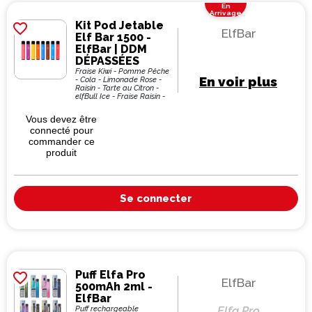
En
Arrivage
Kit Pod Jetable
favorite_border
ElfBar
Elf Bar 1500 -
ElfBar | DDM
DÉPASSÉES
Fraise Kiwi - Pomme Pêche
En voir plus
- Cola - Limonade Rose -
Raisin - Tarte au Citron -
elfBull Ice - Fraise Raisin -
Raisin ElfBull - Jetable
Vous devez être
connecté pour
commander ce
produit
Se connecter
Puff Elfa Pro
favorite_border
ElfBar
500mAh 2ml -
ElfBar
Elfa Pro
Puff rechargeable