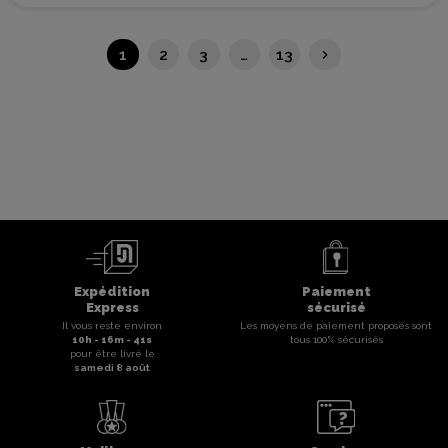
Suivant
1
2
3
…
13
keyboard_arrow_right
Expédition
Paiement
Express
sécurisé
Il vous reste environ
Les moyens de paiement proposés sont
10
h -
16
m -
41
s
tous 100% sécurisés
pour être livré le
samedi 8 août