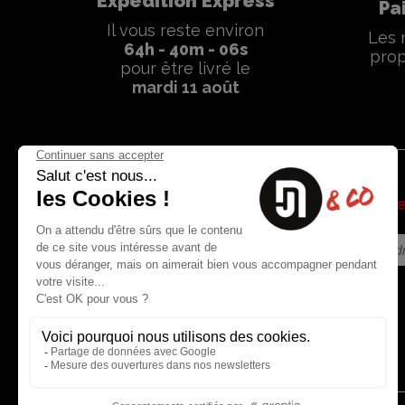
Expédition Express
Pa
Il vous reste environ
Les 
64
h -
40
m -
06
s
prop
pour être livré le
mardi 11 août
Soyez l