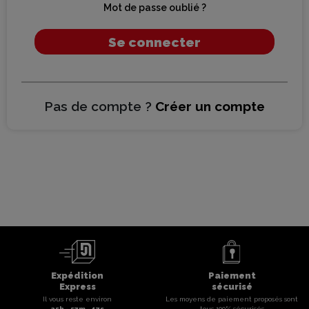
Mot de passe oublié ?
Se connecter
Pas de compte ?
Créer un compte
Expédition
Paiement
Express
sécurisé
Il vous reste environ
Les moyens de paiement proposés sont
25
h -
57
m -
17
s
tous 100% sécurisés