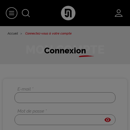
Accueil
Connectez-vous à votre compte
Connexion
E-mail *
Mot de passe *
visibility