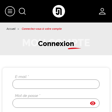
Accueil
Connectez-vous à votre compte
Connexion
E-mail *
Mot de passe *
visibility