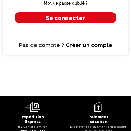
Mot de passe oublié ?
Se connecter
Pas de compte ?
Créer un compte
Expédition
Paiement
Express
sécurisé
Il vous reste environ
Les moyens de paiement proposés sont
00
h -
06
m -
44
s
tous 100% sécurisés