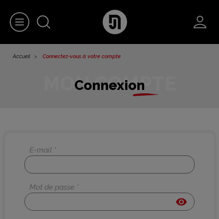
Accueil
Connectez-vous à votre compte
Connexion
E-mail *
Mot de passe *
visibility