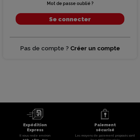
Mot de passe oublié ?
Se connecter
Pas de compte ?
Créer un compte
Expédition
Paiement
Express
sécurisé
Il vous reste environ
Les moyens de paiement proposés sont
09
h -
18
m -
04
s
tous 100% sécurisés