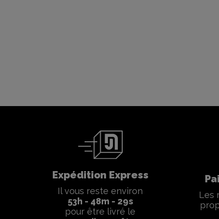
Expédition Express
Pa
Il vous reste environ
Les 
53
h -
48
m -
28
s
prop
pour être livré le