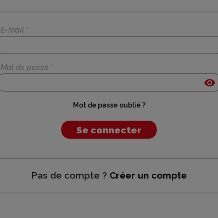
E-mail *
Mot de passe *
visibility
Mot de passe oublié ?
Se connecter
Pas de compte ?
Créer un compte