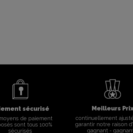
Meilleurs Pri
iement sécurisé
continuellement ajust
moyens de paiement
garantir notre raison d'
osés sont tous 100%
gagnant - gagnan
sécurisés