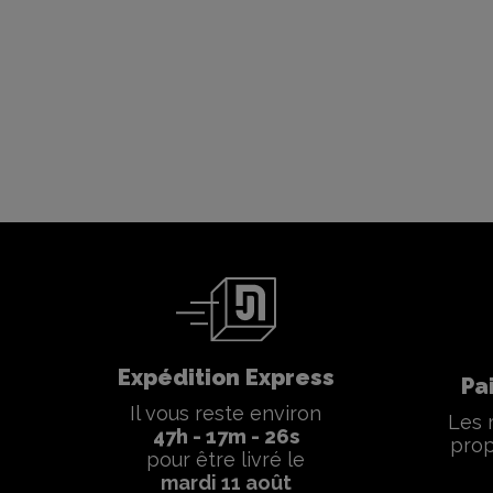
Expédition Express
Pa
Il vous reste environ
Les 
47
h -
17
m -
25
s
prop
pour être livré le
mardi 11 août