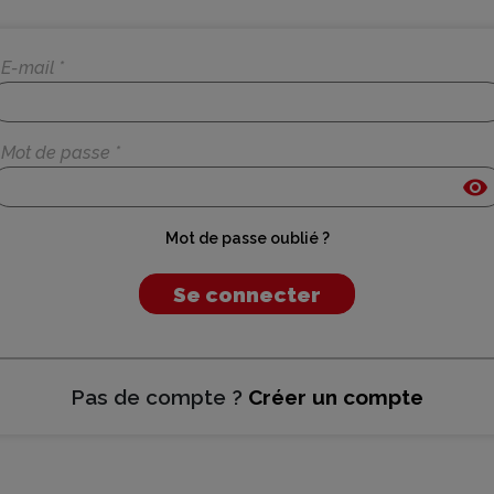
E-mail *
Mot de passe *
visibility
Mot de passe oublié ?
Se connecter
Pas de compte ?
Créer un compte