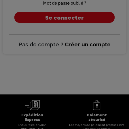
Mot de passe oublié ?
Se connecter
Pas de compte ?
Créer un compte
Expédition
Paiement
Express
sécurisé
Il vous reste environ
Les moyens de paiement proposés sont
07
h -
23
m -
24
s
tous 100% sécurisés