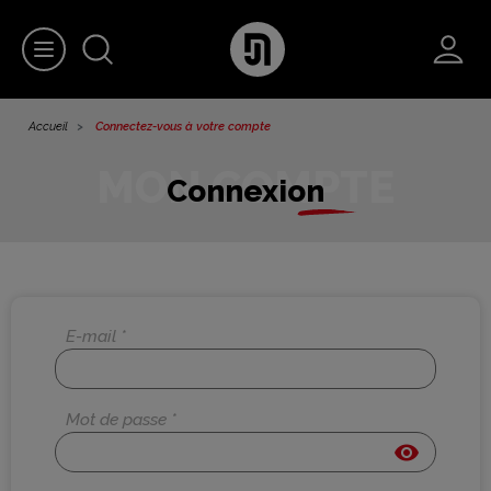
Accueil
Connectez-vous à votre compte
Connexion
E-mail *
Mot de passe *
visibility