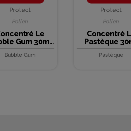
Protect
Protect
Pollen
Pollen
oncentré Le
Concentré 
bble Gum 30ml
Pastèque 30
len - Protect (5
Pollen - Protec
Bubble Gum
Pastèque
pièces)
pièces)