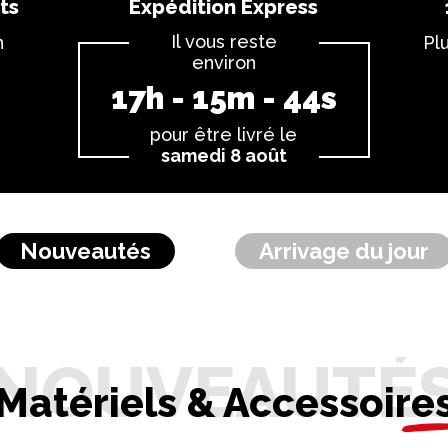
ts
Expédition Express
Il vous reste
n
Pl
environ
17
h -
15
m -
43
s
pour être livré le
samedi 8 août
Nouveautés
Arrivage du jour
Matériels & Accessoire