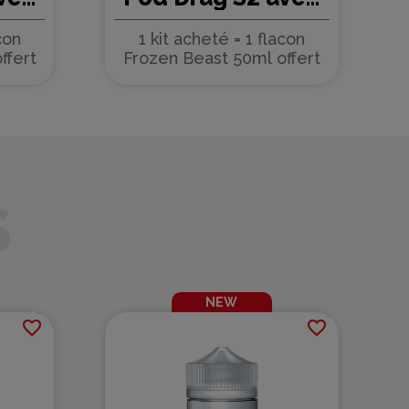
PnP-X - Voopoo
PnP-X
1 kit acheté = 1 flacon
1 kit ach
(new colors)
1+
Frozen Beast 50ml offert
Frozen Bea
1+1x50ml
NEW
favorite_border
favorite_border