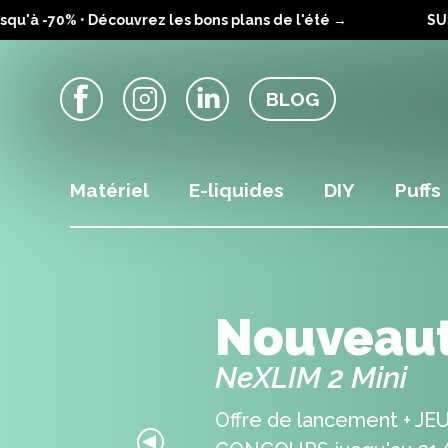
à -70% • Découvrez les bons plans de l'été →
SUMMER
BLOG
Facebook
Instagram
LinkedIn
Matériel
E-liquides
DIY
Puffs
Nouveau
NeXLIM 2 Mini
Offre de lancement + JE