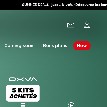
SUMMER DEALS : jusqu'à -70% • Découvrez les bons pl
Coming soon
Bons plans
New