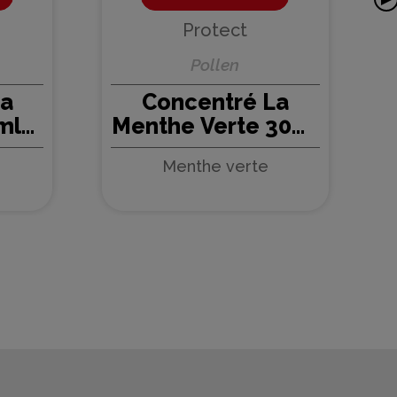
Protect
Pollen
La
Concentré La
ml
Menthe Verte 30ml
t (5
Pollen - Protect (5
Menthe verte
pièces)