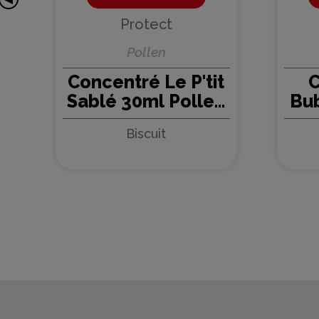
Protect
Pollen
Concentré Le P'tit
C
Sablé 30ml Pollen
Bu
- Protect (5 pièces)
Pol
Biscuit