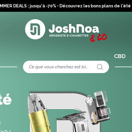
 DEALS : jusqu'à -70% • Découvrez les bons plans de l'été →
CBD
té
U