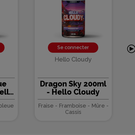
Se connecter
Hello Cloudy
ue
Dragon Sky 200ml
ello
- Hello Cloudy
bleue
Fraise - Framboise - Mûre -
Cassis