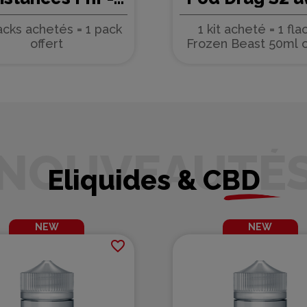
pack de
PnP-X - Voopoo
s = 1 pack
1 kit acheté = 1 flacon
+1
(autumn colors)
t
Frozen Beast 50ml offert
1+1x50ml
Eliquides & CBD
NEW
NEW
favorite_border