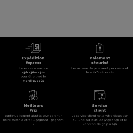
Expédition
Paiement
Express
sécurisé
Il vous reste environ
Les moyens de paiement proposés sont
49
h -
36
m -
31
s
tous 100% sécurisés
pour être livré le
mardi 11 août
Meilleurs
Service
Prix
client
continuellement ajustés pour garantir
Le service client est a votre disposition
notre raison d'être : « gagnant - gagnant
du lundi au jeudi de 9h30 à 19h et le
»
vendredi de 9h30 à 14h