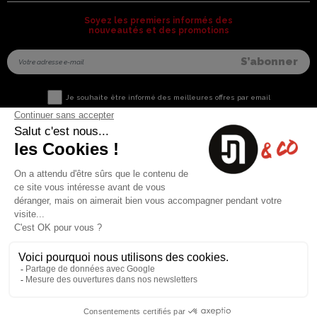
Soyez les premiers informés des
nouveautés et des promotions
Je souhaite être informé des meilleures offres par email
Nous contacter
Informations utiles
8 rue du capitaine Jean Croisa
Livraisons et Retours
13009 Marseille
Garantie satisfaction
+33 (0)4 91 07 41 16
Paiement sécurisé
Plan du site
Blog
Facebook
Instagram
Nos produits
A propos
Ventes Flash
Qui sommes nous
Meilleures ventes
Mentions légales
Nouveaux Produits
Conditions générales (CGV)